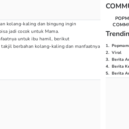
COMM
POP
iaan kolang-kaling dan bingung ingin
COMM
i bisa jadi cocok untuk Mama.
Trendi
faatnya untuk ibu hamil, berikut
1
.
Popmam
 takjil berbahan kolang-kaling dan manfaatnya
2
.
Viral
3
.
Berita A
4
.
Berita K
5
.
Berita Ar