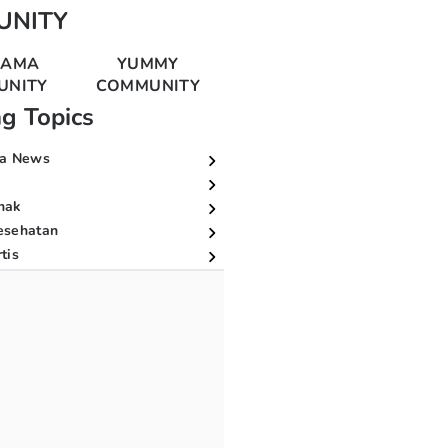
UNITY
MAMA
YUMMY
UNITY
COMMUNITY
ng Topics
a News
nak
esehatan
tis