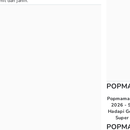
mil dan janin.
POPM
Popmama 
2026 - S
Hadapi G
Super 
POPM