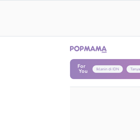
For
Iklanin di IDN
Tanya
You