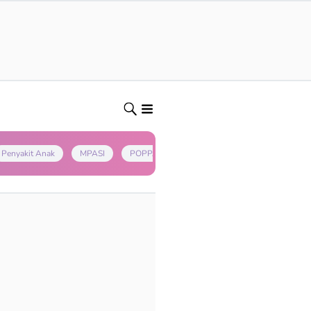
Penyakit Anak
MPASI
POPPAPA