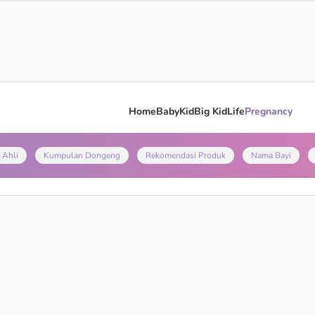
Home
Baby
Kid
Big Kid
Life
Pregnancy
 Ahli
Kumpulan Dongeng
Rekomendasi Produk
Nama Bayi