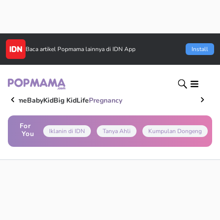
Baca artikel
Popmama
lainnya di IDN App
Install
Home
Baby
Kid
Big Kid
Life
Pregnancy
For
Iklanin di IDN
Tanya Ahli
Kumpulan Dongeng
You