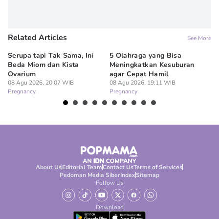
Related Articles
See More
Serupa tapi Tak Sama, Ini
5 Olahraga yang Bisa
6
Beda Miom dan Kista
Meningkatkan Kesuburan
Vi
Ovarium
agar Cepat Hamil
M
08 Agu 2026, 20:07 WIB
08 Agu 2026, 19:11 WIB
08
Pregnancy
Pregnancy
Pr
About Us
Editorial Team
Contact Us
Terms of Services
Pedoman Media Siber
Index
Sitemap
Follow Us
Download