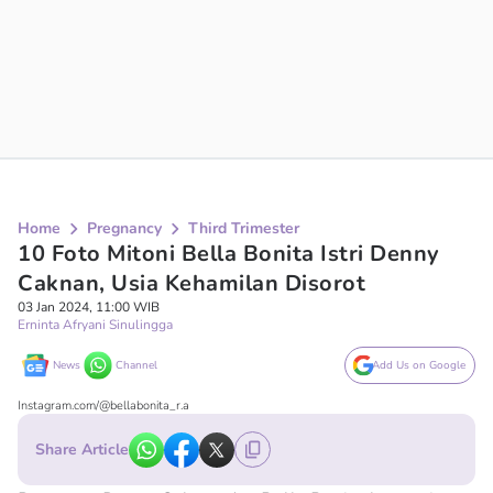
Home
Pregnancy
Third Trimester
10 Foto Mitoni Bella Bonita Istri Denny
Caknan, Usia Kehamilan Disorot
03 Jan 2024, 11:00 WIB
Erninta Afryani Sinulingga
News
Channel
Add Us on Google
Instagram.com/@bellabonita_r.a
Share Article