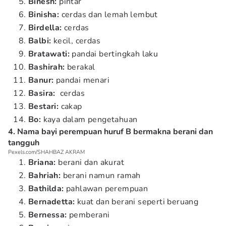
Binesh:
pintar
Binisha:
cerdas dan lemah lembut
Birdella:
cerdas
Balbi:
kecil, cerdas
Bratawati:
pandai bertingkah laku
Bashirah:
berakal
Banur:
pandai menari
Basira:
cerdas
Bestari:
cakap
Bo:
kaya dalam pengetahuan
4. Nama bayi perempuan huruf B bermakna berani dan
tangguh
Pexels.com/SHAHBAZ AKRAM
Briana:
berani dan akurat
Bahriah:
berani namun ramah
Bathilda:
pahlawan perempuan
Bernadetta:
kuat dan berani seperti beruang
Bernessa:
pemberani