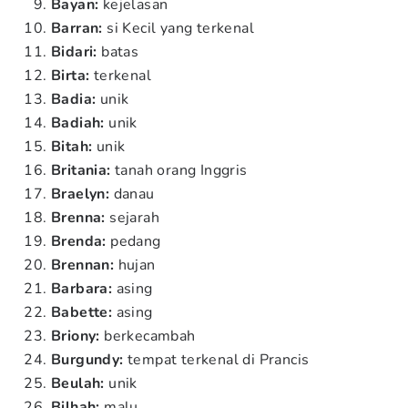
Bayan:
kejelasan
Barran:
si Kecil yang terkenal
Bidari:
batas
Birta:
terkenal
Badia:
unik
Badiah:
unik
Bitah:
unik
Britania:
tanah orang Inggris
Braelyn:
danau
Brenna:
sejarah
Brenda:
pedang
Brennan:
hujan
Barbara:
asing
Babette:
asing
Briony:
berkecambah
Burgundy:
tempat terkenal di Prancis
Beulah:
unik
Bilhah:
malu