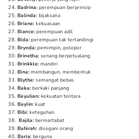
Badrina:
perempuan berprinsip
Balinda:
bijaksana
Briane:
kekuasaan
Biance:
perempuan adil
Bida:
perempuan tak tertandingi
Brynda:
pemimpin, pelopor
Brinetha:
senang berpetualang
Brinkkle:
mandiri
Bina:
membangun, membentuk
Blythe:
semangat bebas
Baka:
berkaki panjang
Beyulian:
kekuatan tentara
Baylin:
kuat
Bibi:
keteguhan
Bajila:
bermartabat
Bahirah:
disegani orang
Baria:
berguna