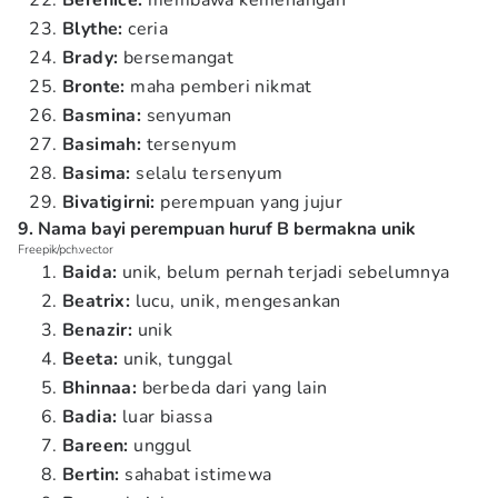
Berenice:
membawa kemenangan
Blythe:
ceria
Brady:
bersemangat
Bronte:
maha pemberi nikmat
Basmina:
senyuman
Basimah:
tersenyum
Basima:
selalu tersenyum
Bivatigirni:
perempuan yang jujur
9. Nama bayi perempuan huruf B bermakna unik
Freepik/pch.vector
Baida:
unik, belum pernah terjadi sebelumnya
Beatrix:
lucu, unik, mengesankan
Benazir:
unik
Beeta:
unik, tunggal
Bhinnaa:
berbeda dari yang lain
Badia:
luar biassa
Bareen:
unggul
Bertin:
sahabat istimewa