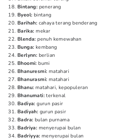
Bintang:
penerang
Byeol:
bintang
Barihah:
cahaya terang benderang
Barika:
mekar
Blenda:
penuh kemewahan
Bunga:
kembang
Berlynn:
berlian
Bhoomi:
bumi
Bhanuresmi:
matahari
Bhanurasmi:
matahari
Bhanu:
matahari, kepopuleran
Bhanumati:
terkenal
Badiya:
gurun pasir
Badiyah:
gurun pasir
Badra:
bulan purnama
Badriya:
menyerupai bulan
Badriyya:
menyerupai bulan