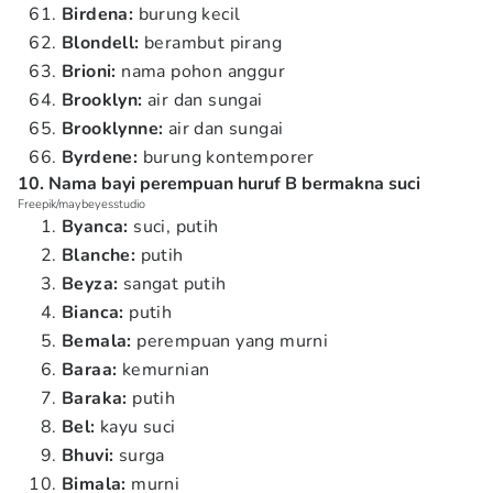
Birdena:
burung kecil
Blondell:
berambut pirang
Brioni:
nama pohon anggur
Brooklyn:
air dan sungai
Brooklynne:
air dan sungai
Byrdene:
burung kontemporer
10. Nama bayi perempuan huruf B bermakna suci
Freepik/maybeyesstudio
Byanca:
suci, putih
Blanche:
putih
Beyza:
sangat putih
Bianca:
putih
Bemala:
perempuan yang murni
Baraa:
kemurnian
Baraka:
putih
Bel:
kayu suci
Bhuvi:
surga
Bimala:
murni