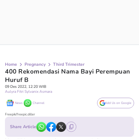
Home
Pregnancy
Third Trimester
400 Rekomendasi Nama Bayi Perempuan
Huruf B
09 Des 2022, 12:20 WIB
Aulyra Fitri Sylvanix Asmara
News
Channel
Add Us on Google
Freepik/freepic.diller
Share Article