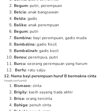
Begum:
putri, perempuan
Belcia:
anak bangsawan
Belda:
gadis
Balika:
anak perempuan
Begum:
putri
Bambina:
bayi perempuan, gadis muda
Bambalina:
gadis Kecil
Bambalinah:
gadis kecil
Banou:
perempua, putri
Burcu:
seorang perempuan yang harum
Berfu:
ratu salju
12. Nama bayi perempuan huruf B bermakna cinta
freepik.com/Isantilli
Bismaee:
cinta
Brigily:
kasih sayang tiada akhir
Brisa:
orang tercinta
Bahiga:
penuh cinta