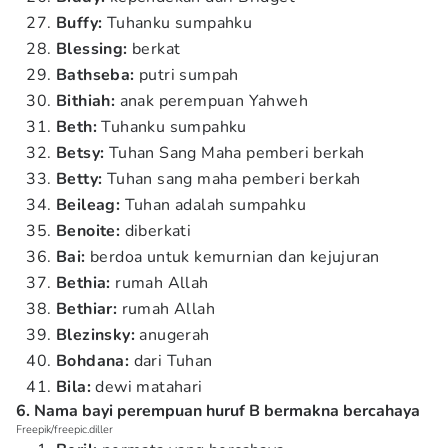
Buffy:
Tuhanku sumpahku
Blessing:
berkat
Bathseba:
putri sumpah
Bithiah:
anak perempuan Yahweh
Beth:
Tuhanku sumpahku
Betsy:
Tuhan Sang Maha pemberi berkah
Betty:
Tuhan sang maha pemberi berkah
Beileag:
Tuhan adalah sumpahku
Benoite:
diberkati
Bai:
berdoa untuk kemurnian dan kejujuran
Bethia:
rumah Allah
Bethiar:
rumah Allah
Blezinsky:
anugerah
Bohdana:
dari Tuhan
Bila:
dewi matahari
6. Nama bayi perempuan huruf B bermakna bercahaya
Freepik/freepic.diller