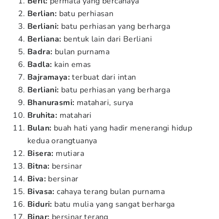
Beril:
permata yang bercahaya
Berlian:
batu perhiasan
Berliani:
batu perhiasan yang berharga
Berliana:
bentuk lain dari Berliani
Badra:
bulan purnama
Badla:
kain emas
Bajramaya:
terbuat dari intan
Berliani:
batu perhiasan yang berharga
Bhanurasmi:
matahari, surya
Bruhita:
matahari
Bulan:
buah hati yang hadir menerangi hidup
kedua orangtuanya
Bisera:
mutiara
Bitna:
bersinar
Biva:
bersinar
Bivasa:
cahaya terang bulan purnama
Biduri:
batu mulia yang sangat berharga
Binar:
bersinar terang