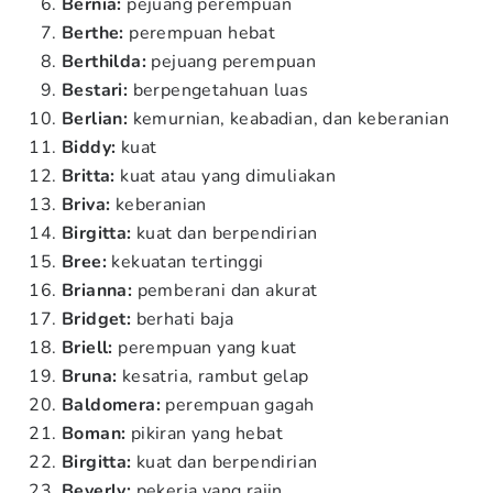
Bernia:
pejuang perempuan
Berthe:
perempuan hebat
Berthilda:
pejuang perempuan
Bestari:
berpengetahuan luas
Berlian:
kemurnian, keabadian, dan keberanian
Biddy:
kuat
Britta:
kuat atau yang dimuliakan
Briva:
keberanian
Birgitta:
kuat dan berpendirian
Bree:
kekuatan tertinggi
Brianna:
pemberani dan akurat
Bridget:
berhati baja
Briell:
perempuan yang kuat
Bruna:
kesatria, rambut gelap
Baldomera:
perempuan gagah
Boman:
pikiran yang hebat
Birgitta:
kuat dan berpendirian
Beverly:
pekerja yang rajin