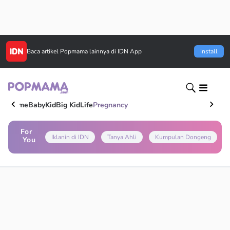
Baca artikel
Popmama
lainnya di IDN App
Install
Home
Baby
Kid
Big Kid
Life
Pregnancy
For
Iklanin di IDN
Tanya Ahli
Kumpulan Dongeng
You