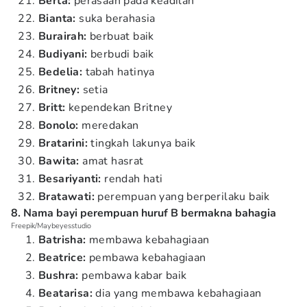
Berta:
perasaan pada keadilan
Bianta:
suka berahasia
Burairah:
berbuat baik
Budiyani:
berbudi baik
Bedelia:
tabah hatinya
Britney:
setia
Britt:
kependekan Britney
Bonolo:
meredakan
Bratarini:
tingkah lakunya baik
Bawita:
amat hasrat
Besariyanti:
rendah hati
Bratawati:
perempuan yang berperilaku baik
8. Nama bayi perempuan huruf B bermakna bahagia
Freepik/Maybeyesstudio
Batrisha:
membawa kebahagiaan
Beatrice:
pembawa kebahagiaan
Bushra:
pembawa kabar baik
Beatarisa:
dia yang membawa kebahagiaan