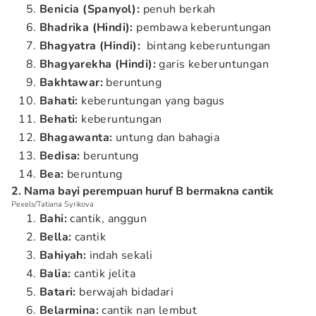
Benicia (Spanyol):
penuh berkah
Bhadrika (Hindi):
pembawa keberuntungan
Bhagyatra (Hindi):
bintang keberuntungan
Bhagyarekha (Hindi):
garis keberuntungan
Bakhtawar:
beruntung
Bahati:
keberuntungan yang bagus
Behati:
keberuntungan
Bhagawanta:
untung dan bahagia
Bedisa:
beruntung
Bea:
beruntung
2. Nama bayi perempuan huruf B bermakna cantik
Pexels/Tatiana Syrikova
Bahi:
cantik, anggun
Bella:
cantik
Bahiyah:
indah sekali
Balia:
cantik jelita
Batari:
berwajah bidadari
Belarmina:
cantik nan lembut