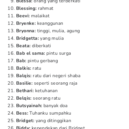
Blessa:
orang yang terberkati
Blessing:
rahmat
Beevi:
malaikat
Bryenke:
keanggunan
Bryonna:
tinggi, mulia, agung
Bridgetta:
yang mulia
Beata:
diberkati
Bab el sama:
pintu surga
Bab:
pintu gerbang
Balkis:
ratu
Balqis:
ratu dari negeri shaba
Basilie:
seperti seorang raja
Bethari:
ketuhanan
Belqis:
seorang ratu
Butsyainah:
banyak doa
Bess:
Tuhanku sumpahku
Bridget:
yang ditinggikan
Biddy:
kependekan dari Bridget