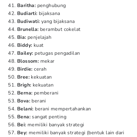
Baritha:
penghubung
Budiarti:
bijaksana
Budiwati:
yang bijaksana
Brunella:
berambut cokelat
Bia:
penjelajah
Biddy:
kuat
Bailey:
petugas pengadilan
Blossom:
mekar
Birdie:
cerah
Bree:
kekuatan
Brigh:
kekuatan
Berna:
pemberani
Bova:
berani
Belani:
berani mempertahankan
Bena:
sangat penting
Bei:
memiliki banyak strategi
Bey:
memiliki banyak strategi (bentuk lain dari