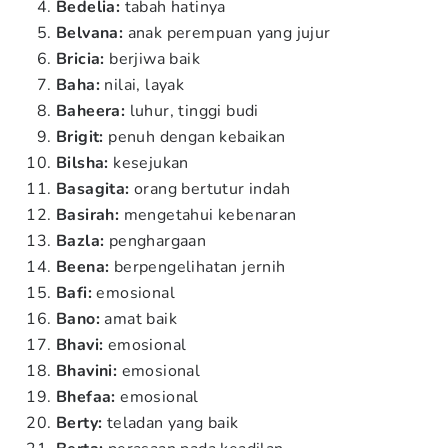
Bedelia:
tabah hatinya
Belvana:
anak perempuan yang jujur
Bricia:
berjiwa baik
Baha:
nilai, layak
Baheera:
luhur, tinggi budi
Brigit:
penuh dengan kebaikan
Bilsha:
kesejukan
Basagita:
orang bertutur indah
Basirah:
mengetahui kebenaran
Bazla:
penghargaan
Beena:
berpengelihatan jernih
Bafi:
emosional
Bano:
amat baik
Bhavi:
emosional
Bhavini:
emosional
Bhefaa:
emosional
Berty:
teladan yang baik