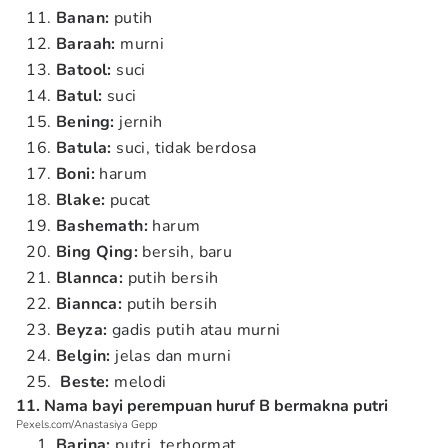
Banan:
putih
Baraah:
murni
Batool:
suci
Batul:
suci
Bening:
jernih
Batula:
suci, tidak berdosa
Boni:
harum
Blake:
pucat
Bashemath:
harum
Bing Qing:
bersih, baru
Blannca:
putih bersih
Biannca:
putih bersih
Beyza:
gadis putih atau murni
Belgin:
jelas dan murni
Beste:
melodi
11. Nama bayi perempuan huruf B bermakna putri
Pexels.com/Anastasiya Gepp
Barina:
putri, terhormat