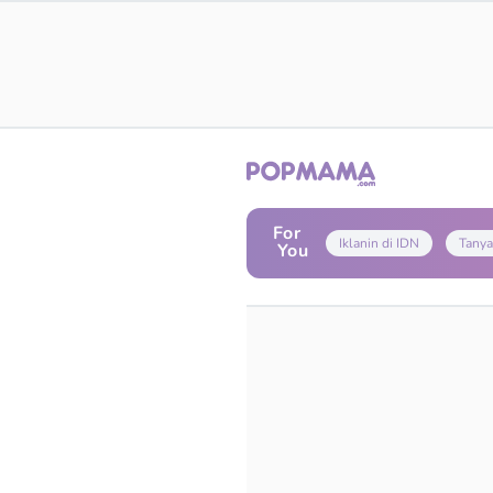
For
Iklanin di IDN
Tanya
You