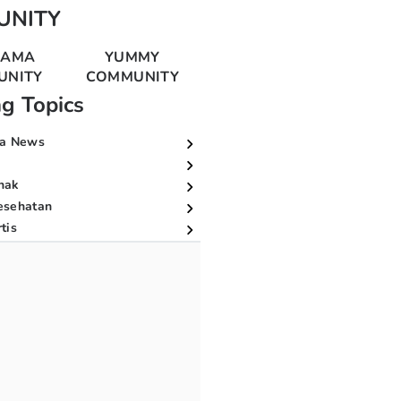
UNITY
MAMA
YUMMY
UNITY
COMMUNITY
ng Topics
a News
nak
esehatan
tis