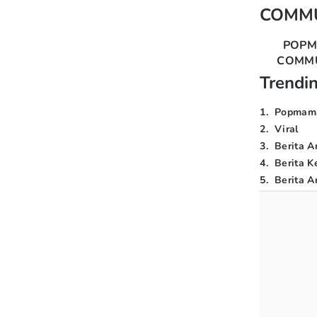
COMM
POP
COMM
Trendi
1
.
Popmam
2
.
Viral
3
.
Berita A
4
.
Berita K
5
.
Berita Ar