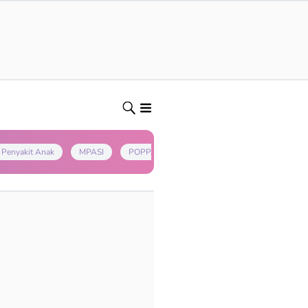
Penyakit Anak
MPASI
POPPAPA