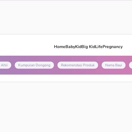
Home
Baby
Kid
Big Kid
Life
Pregnancy
 Ahli
Kumpulan Dongeng
Rekomendasi Produk
Nama Bayi