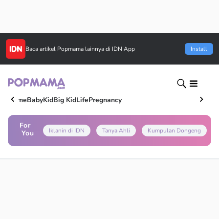
Baca artikel
Popmama
lainnya di IDN App
Install
Home
Baby
Kid
Big Kid
Life
Pregnancy
For
Iklanin di IDN
Tanya Ahli
Kumpulan Dongeng
You