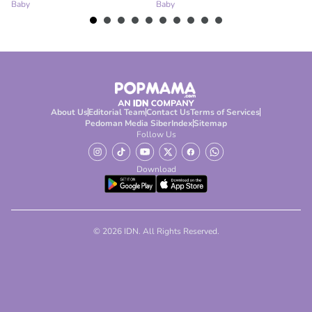
Baby
Baby
Ba
About Us
Editorial Team
Contact Us
Terms of Services
Pedoman Media Siber
Index
Sitemap
Follow Us
Download
© 2026 IDN. All Rights Reserved.