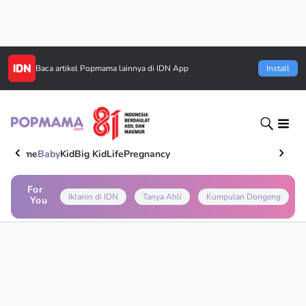
Baca artikel
Popmama
lainnya di IDN App
Install
Home
Baby
Kid
Big Kid
Life
Pregnancy
For
Iklanin di IDN
Tanya Ahli
Kumpulan Dongeng
You