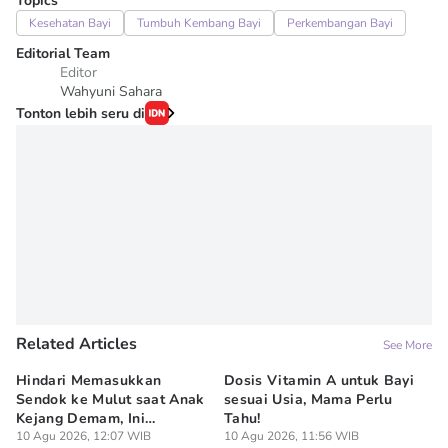
Topics
Kesehatan Bayi
Tumbuh Kembang Bayi
Perkembangan Bayi
Editorial Team
Editor
Wahyuni Sahara
Tonton lebih seru di
Related Articles
See More
Hindari Memasukkan
Dosis Vitamin A untuk Bayi
7 
Sendok ke Mulut saat Anak
sesuai Usia, Mama Perlu
Te
Kejang Demam, Ini
Tahu!
Pe
Bahayanya
10 Agu 2026, 12:07 WIB
10 Agu 2026, 11:56 WIB
10