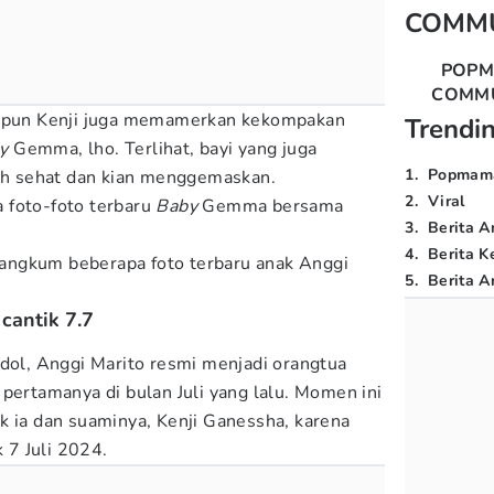
COMM
POP
COMM
aupun Kenji juga memamerkan kekompakan
Trendi
y
Gemma, lho. Terlihat, bayi yang juga
1
.
Popmam
buh sehat dan kian menggemaskan.
2
.
Viral
 foto-foto terbaru
Baby
Gemma bersama
3
.
Berita A
4
.
Berita K
angkum beberapa foto terbaru anak Anggi
5
.
Berita Ar
cantik 7.7
Idol, Anggi Marito resmi menjadi orangtua
pertamanya di bulan Juli yang lalu. Momen ini
k ia dan suaminya, Kenji Ganessha, karena
k 7 Juli 2024.