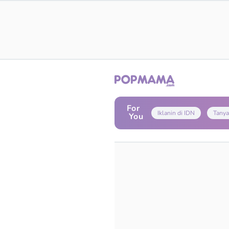
For
Iklanin di IDN
Tanya
You