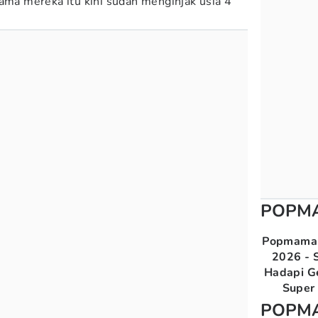
tama mereka itu kini sudah menginjak usia 4
POPM
Popmama 
2026 - S
Hadapi G
Super 
POPM