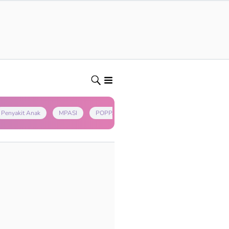
Penyakit Anak
MPASI
POPPAPA