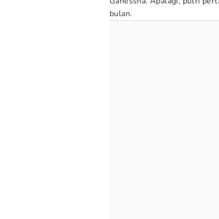
Ganessha. Apalagi, putri per
bulan.