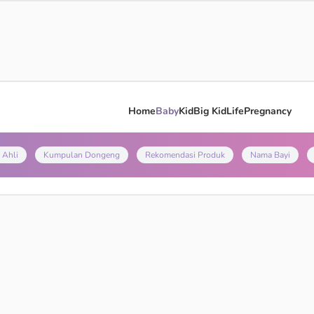
Home
Baby
Kid
Big Kid
Life
Pregnancy
 Ahli
Kumpulan Dongeng
Rekomendasi Produk
Nama Bayi