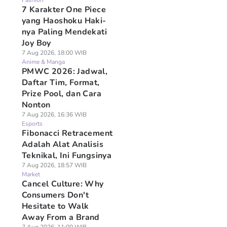
Fashion
7 Karakter One Piece
yang Haoshoku Haki-
nya Paling Mendekati
Joy Boy
7 Aug 2026, 18:00 WIB
Anime & Manga
PMWC 2026: Jadwal,
Daftar Tim, Format,
Prize Pool, dan Cara
Nonton
7 Aug 2026, 16:36 WIB
Esports
Fibonacci Retracement
Adalah Alat Analisis
Teknikal, Ini Fungsinya
7 Aug 2026, 18:57 WIB
Market
Cancel Culture: Why
Consumers Don't
Hesitate to Walk
Away From a Brand