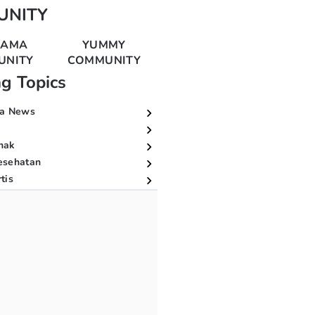
UNITY
MAMA
YUMMY
UNITY
COMMUNITY
ng Topics
a News
nak
esehatan
tis