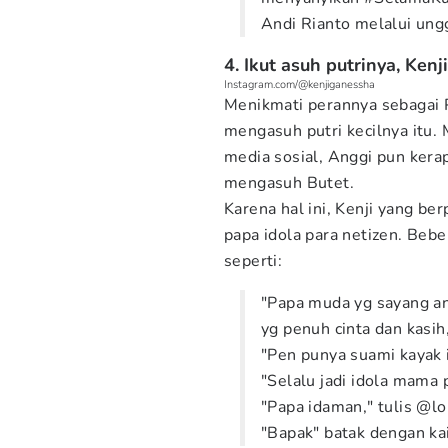
Andi Rianto melalui ungg
4. Ikut asuh putrinya, Kenj
Instagram.com/@kenjiganessha
Menikmati perannya sebagai Pa
mengasuh putri kecilnya itu. 
media sosial, Anggi pun ke
mengasuh Butet.
Karena hal ini, Kenji yang ber
papa idola para netizen. Beb
seperti:
"Papa muda yg sayang an
yg penuh cinta dan kasih
"Pen punya suami kayak 
"Selalu jadi idola mama 
"Papa idaman," tulis @lo
"Bapak" batak dengan ka