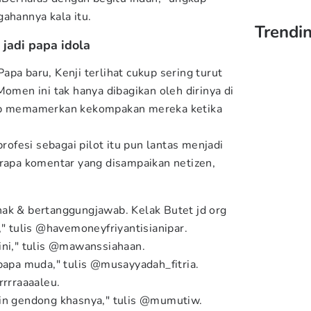
ahannya kala itu.
Trendi
i jadi papa idola
pa baru, Kenji terlihat cukup sering turut
Momen ini tak hanya dibagikan oleh dirinya di
rap memamerkan kekompakan mereka ketika
profesi sebagai pilot itu pun lantas menjadi
erapa komentar yang disampaikan netizen,
ak & bertanggungjawab. Kelak Butet jd org
," tulis @havemoneyfriyantisianipar.
ini," tulis @mawanssiahaan.
papa muda," tulis @musayyadah_fitria.
rrrraaaaleu.
in gendong khasnya," tulis @mumutiw.