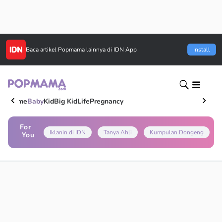
Baca artikel
Popmama
lainnya di IDN App
Install
Home
Baby
Kid
Big Kid
Life
Pregnancy
For
Iklanin di IDN
Tanya Ahli
Kumpulan Dongeng
You