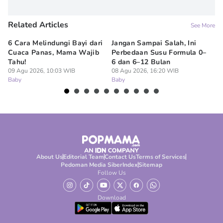
Related Articles
See More
6 Cara Melindungi Bayi dari
Jangan Sampai Salah, Ini
Ap
Cuaca Panas, Mama Wajib
Perbedaan Susu Formula 0–
Ru
Tahu!
6 dan 6–12 Bulan
BP
09 Agu 2026, 10:03 WIB
08 Agu 2026, 16:20 WIB
07
Baby
Baby
Ba
About Us
Editorial Team
Contact Us
Terms of Services
Pedoman Media Siber
Index
Sitemap
Follow Us
Download