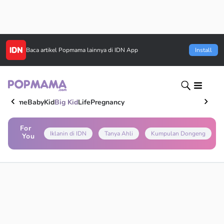
Baca artikel
Popmama
lainnya di IDN App
Install
Home
Baby
Kid
Big Kid
Life
Pregnancy
For
Iklanin di IDN
Tanya Ahli
Kumpulan Dongeng
You