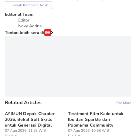
Tumbuh Kembang Anak
Editorial Team
Editor
Novy Agrina
Tonton lebih seru di
Related Articles
See More
AYIMUN Depok Chapter
Testimoni Film Kado untuk
1
2026, Bekal Soft Skills
Ibu dari Sparkle dan
M
untuk Generasi Digital
Popmama Community
Te
07 Agu 2026, 11:53 WIB
07 Agu 2026, 10:58 WIB
07