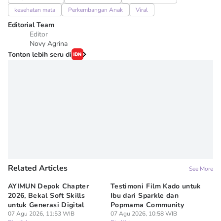
kesehatan mata
Perkembangan Anak
Viral
Editorial Team
Editor
Novy Agrina
Tonton lebih seru di
Related Articles
See More
AYIMUN Depok Chapter
Testimoni Film Kado untuk
1
2026, Bekal Soft Skills
Ibu dari Sparkle dan
M
untuk Generasi Digital
Popmama Community
Te
07 Agu 2026, 11:53 WIB
07 Agu 2026, 10:58 WIB
07