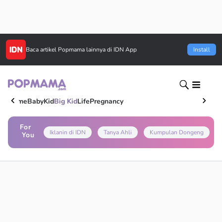
Baca artikel
Popmama
lainnya di IDN App
Install
Home
Baby
Kid
Big Kid
Life
Pregnancy
For
Iklanin di IDN
Tanya Ahli
Kumpulan Dongeng
You