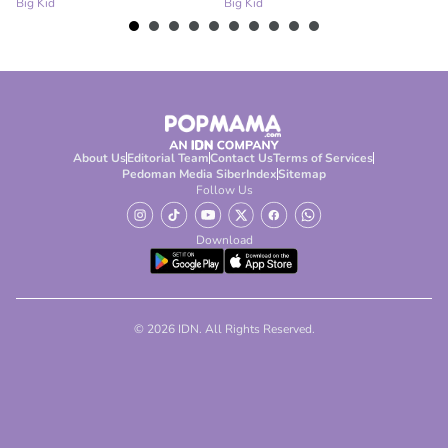
Big Kid
Big Kid
Bi
About Us
Editorial Team
Contact Us
Terms of Services
Pedoman Media Siber
Index
Sitemap
Follow Us
Download
© 2026 IDN. All Rights Reserved.