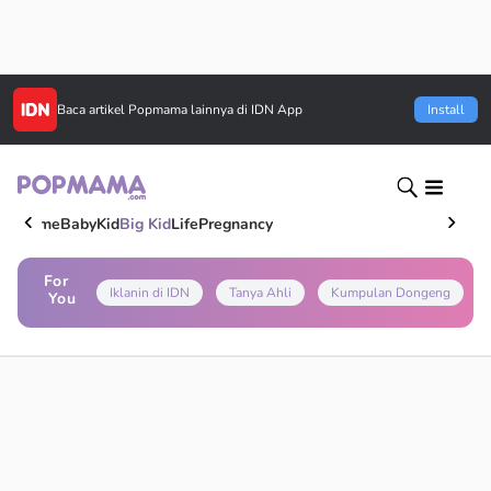
Baca artikel
Popmama
lainnya di IDN App
Install
Home
Baby
Kid
Big Kid
Life
Pregnancy
For
Iklanin di IDN
Tanya Ahli
Kumpulan Dongeng
You