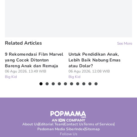
Related Articles
See More
9 Rekomendasi Film Marvel
Untuk Pendidikan Anak,
Di
yang Cocok Ditonton
Lebih Baik Nabung Emas
N
Bareng Anak dan Remaja
atau Dolar?
Pe
06 Agu 2026, 13:49 WIB
06 Agu 2026, 12:08 WIB
06
Big Kid
Big Kid
Bi
About Us
Editorial Team
Contact Us
Terms of Services
Pedoman Media Siber
Index
Sitemap
Follow Us