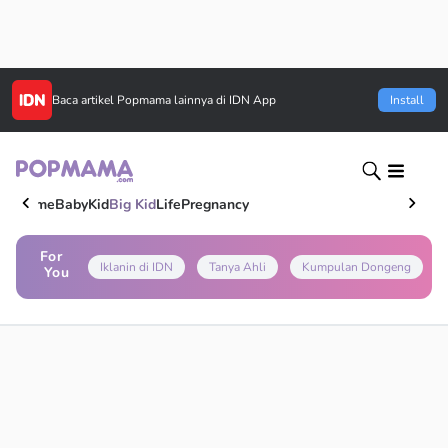
Baca artikel
Popmama
lainnya di IDN App
Install
Home
Baby
Kid
Big Kid
Life
Pregnancy
For
Iklanin di IDN
Tanya Ahli
Kumpulan Dongeng
You