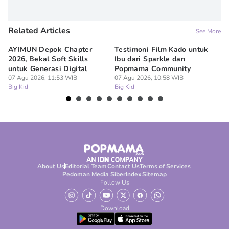
Related Articles
See More
AYIMUN Depok Chapter
Testimoni Film Kado untuk
1
2026, Bekal Soft Skills
Ibu dari Sparkle dan
M
untuk Generasi Digital
Popmama Community
Te
07 Agu 2026, 11:53 WIB
07 Agu 2026, 10:58 WIB
07
Big Kid
Big Kid
Bi
About Us
Editorial Team
Contact Us
Terms of Services
Pedoman Media Siber
Index
Sitemap
Follow Us
Download