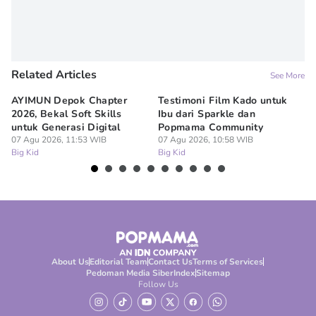
Related Articles
See More
AYIMUN Depok Chapter
Testimoni Film Kado untuk
1
2026, Bekal Soft Skills
Ibu dari Sparkle dan
M
untuk Generasi Digital
Popmama Community
Te
07 Agu 2026, 11:53 WIB
07 Agu 2026, 10:58 WIB
07
Big Kid
Big Kid
Bi
About Us
Editorial Team
Contact Us
Terms of Services
Pedoman Media Siber
Index
Sitemap
Follow Us