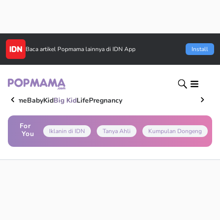
Baca artikel
Popmama
lainnya di IDN App
Install
Home
Baby
Kid
Big Kid
Life
Pregnancy
For
Iklanin di IDN
Tanya Ahli
Kumpulan Dongeng
You