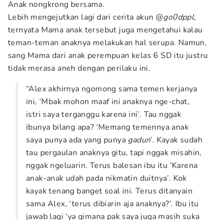
Anak nongkrong bersama.
Lebih mengejutkan lagi dari cerita akun @
go0dppl
,
ternyata Mama anak tersebut juga mengetahui kalau
teman-teman anaknya melakukan hal serupa. Namun,
sang Mama dari anak perempuan kelas 6 SD itu justru
tidak merasa aneh dengan perilaku ini.
“Alex akhirnya ngomong sama temen kerjanya
ini, ‘Mbak mohon maaf ini anaknya nge-chat,
istri saya terganggu karena ini’. Tau nggak
ibunya bilang apa? ‘Memang temennya anak
saya punya ada yang punya
gadun
’. Kayak sudah
tau pergaulan anaknya gitu, tapi nggak misahin,
nggak ngeluarin. Terus balesan ibu itu ‘Karena
anak-anak udah pada nikmatin duitnya’. Kok
kayak tenang banget soal ini. Terus ditanyain
sama Alex, ‘terus dibiarin aja anaknya?’. Ibu itu
jawab lagi ‘ya gimana pak saya juga masih suka