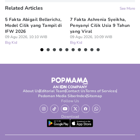
Related Articles
See More
5 Fakta Abigail Bellerichz,
7 Fakta Ashrenia Syeikha,
Ba
Model Cilik yang Tampil di
Penyanyi Cilik Usia 9 Tahun
An
IFW 2026
yang Viral
Be
09 Agu 2026, 10:10 WIB
09 Agu 2026, 10:09 WIB
09
Big Kid
Big Kid
Bi
About Us
Editorial Team
Contact Us
Terms of Services
Pedoman Media Siber
Index
Sitemap
Follow Us
Download