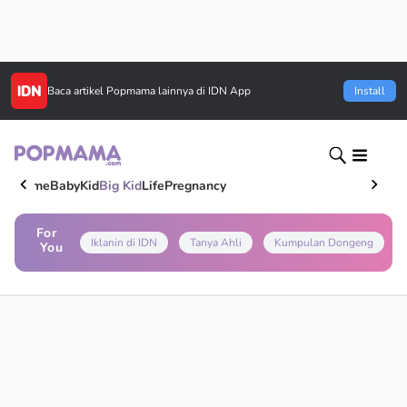
Baca artikel
Popmama
lainnya di IDN App
Install
Home
Baby
Kid
Big Kid
Life
Pregnancy
For
Iklanin di IDN
Tanya Ahli
Kumpulan Dongeng
You