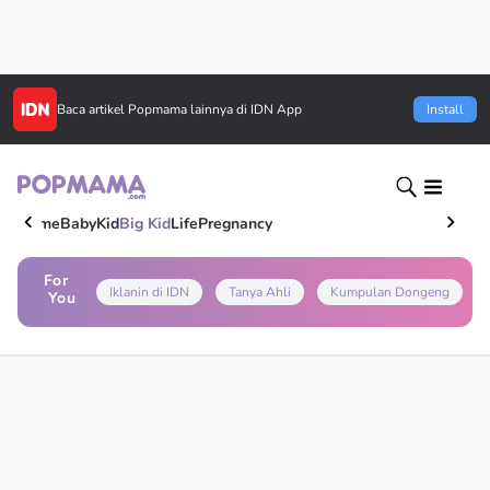
Baca artikel
Popmama
lainnya di IDN App
Install
Home
Baby
Kid
Big Kid
Life
Pregnancy
For
Iklanin di IDN
Tanya Ahli
Kumpulan Dongeng
You