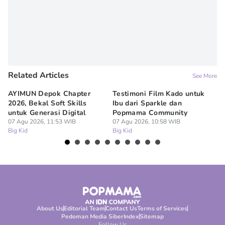
Related Articles
See More
AYIMUN Depok Chapter
Testimoni Film Kado untuk
1
2026, Bekal Soft Skills
Ibu dari Sparkle dan
M
untuk Generasi Digital
Popmama Community
Te
07 Agu 2026, 11:53 WIB
07 Agu 2026, 10:58 WIB
07
Big Kid
Big Kid
Bi
About Us
Editorial Team
Contact Us
Terms of Services
Pedoman Media Siber
Index
Sitemap
Follow Us