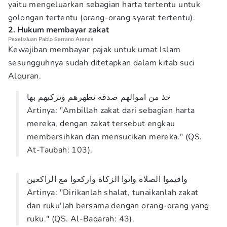
yaitu mengeluarkan sebagian harta tertentu untuk
golongan tertentu (orang-orang syarat tertentu).
2. Hukum membayar zakat
Pexels/Juan Pablo Serrano Arenas
Kewajiban membayar pajak untuk umat Islam
sesungguhnya sudah ditetapkan dalam kitab suci
Alquran.
خذ من اموالهم صدقة تطهرهم وتزكيهم بها
Artinya: "Ambillah zakat dari sebagian harta
mereka, dengan zakat tersebut engkau
membersihkan dan mensucikan mereka." (QS.
At-Taubah: 103).
واقيموا الصلاة واتوا الزكاة واركعوا مع الراكعين
Artinya: "Dirikanlah shalat, tunaikanlah zakat
dan ruku'lah bersama dengan orang-orang yang
ruku." (QS. Al-Baqarah: 43).