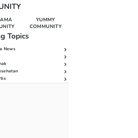
UNITY
MAMA
YUMMY
UNITY
COMMUNITY
ng Topics
a News
nak
esehatan
tis