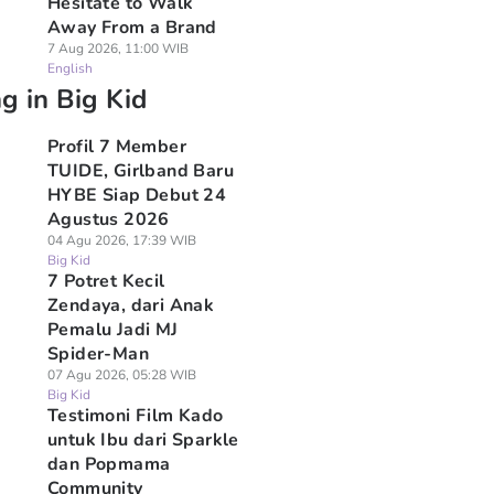
Hesitate to Walk
Away From a Brand
7 Aug 2026, 11:00 WIB
English
g in Big Kid
Profil 7 Member
TUIDE, Girlband Baru
HYBE Siap Debut 24
Agustus 2026
04 Agu 2026, 17:39 WIB
Big Kid
7 Potret Kecil
Zendaya, dari Anak
Pemalu Jadi MJ
Spider-Man
07 Agu 2026, 05:28 WIB
Big Kid
Testimoni Film Kado
untuk Ibu dari Sparkle
dan Popmama
Community