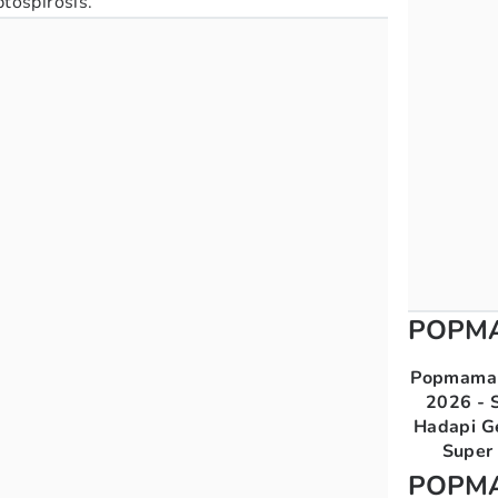
tospirosis.
POPM
Popmama 
2026 - S
Hadapi G
Super 
POPM