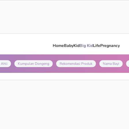
Home
Baby
Kid
Big Kid
Life
Pregnancy
 Ahli
Kumpulan Dongeng
Rekomendasi Produk
Nama Bayi