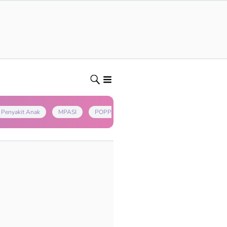
Penyakit Anak
MPASI
POPPAPA