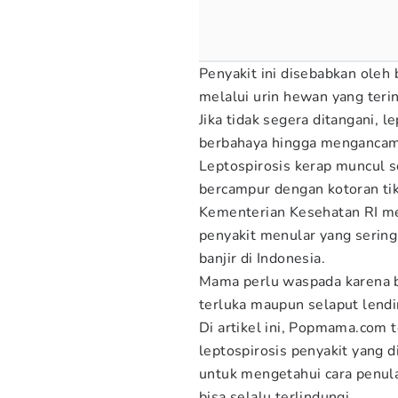
Penyakit ini disebabkan oleh 
melalui urin hewan yang terin
Jika tidak segera ditangani, 
berbahaya hingga mengancam
Leptospirosis kerap muncul se
bercampur dengan kotoran ti
Kementerian Kesehatan RI men
penyakit menular yang serin
banjir di Indonesia.
Mama perlu waspada karena ba
terluka maupun selaput lendir
Di artikel ini, Popmama.com
leptospirosis penyakit yang 
untuk mengetahui cara penula
bisa selalu terlindungi.