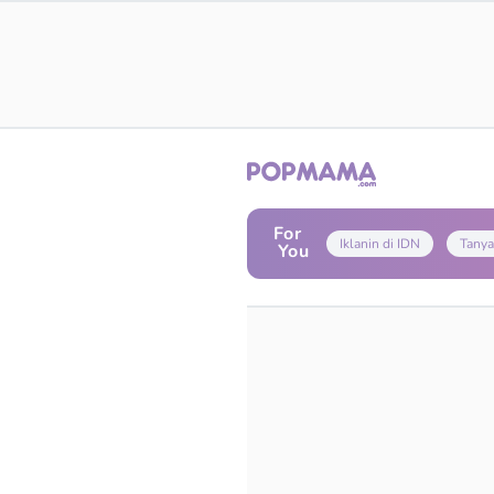
For
Iklanin di IDN
Tanya
You