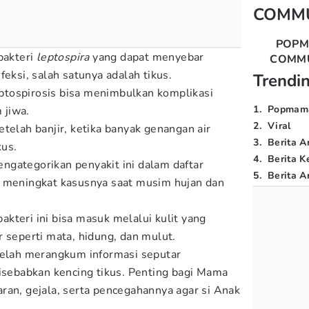
COMM
POP
bakteri
leptospira
yang dapat menyebar
COMM
feksi, salah satunya adalah tikus.
Trendi
leptospirosis bisa menimbulkan komplikasi
1
.
Popmam
 jiwa.
2
.
Viral
telah banjir, ketika banyak genangan air
3
.
Berita A
kus.
4
.
Berita K
gategorikan penyakit ini dalam daftar
5
.
Berita Ar
g meningkat kasusnya saat musim hujan dan
kteri ini bisa masuk melalui kulit yang
 seperti mata, hidung, dan mulut.
telah merangkum informasi seputar
disebabkan kencing tikus. Penting bagi Mama
ran, gejala, serta pencegahannya agar si Anak