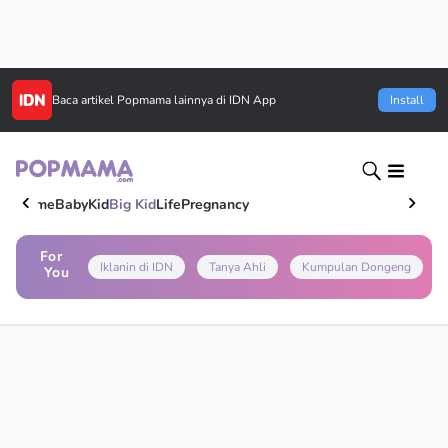
Baca artikel
Popmama
lainnya di IDN App
Install
Home
Baby
Kid
Big Kid
Life
Pregnancy
For
Iklanin di IDN
Tanya Ahli
Kumpulan Dongeng
You