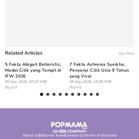
Related Articles
See More
5 Fakta Abigail Bellerichz,
7 Fakta Ashrenia Syeikha,
Ba
Model Cilik yang Tampil di
Penyanyi Cilik Usia 9 Tahun
An
IFW 2026
yang Viral
Be
09 Agu 2026, 10:10 WIB
09 Agu 2026, 10:09 WIB
09
Big Kid
Big Kid
Bi
About Us
Editorial Team
Contact Us
Terms of Services