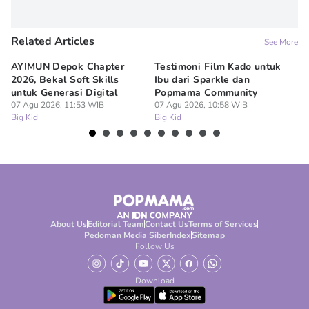
Related Articles
See More
AYIMUN Depok Chapter
Testimoni Film Kado untuk
1
2026, Bekal Soft Skills
Ibu dari Sparkle dan
M
untuk Generasi Digital
Popmama Community
Te
07 Agu 2026, 11:53 WIB
07 Agu 2026, 10:58 WIB
07
Big Kid
Big Kid
Bi
About Us
Editorial Team
Contact Us
Terms of Services
Pedoman Media Siber
Index
Sitemap
Follow Us
Download