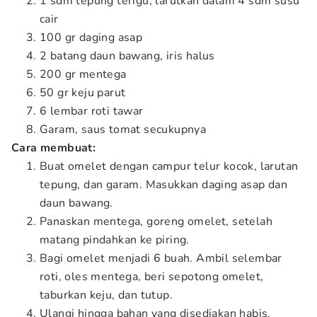
1 sdm tepung terigu, larutkan dalam 4 sdm susu
cair
100 gr daging asap
2 batang daun bawang, iris halus
200 gr mentega
50 gr keju parut
6 lembar roti tawar
Garam, saus tomat secukupnya
Cara membuat:
Buat omelet dengan campur telur kocok, larutan
tepung, dan garam. Masukkan daging asap dan
daun bawang.
Panaskan mentega, goreng omelet, setelah
matang pindahkan ke piring.
Bagi omelet menjadi 6 buah. Ambil selembar
roti, oles mentega, beri sepotong omelet,
taburkan keju, dan tutup.
Ulangi hingga bahan yang disediakan habis.