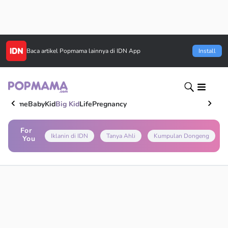
Baca artikel
Popmama
lainnya di IDN App
Install
Home
Baby
Kid
Big Kid
Life
Pregnancy
For
Iklanin di IDN
Tanya Ahli
Kumpulan Dongeng
You