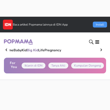
Baca artikel
Popmama
lainnya di IDN App
Install
Home
Baby
Kid
Big Kid
Life
Pregnancy
For
Iklanin di IDN
Tanya Ahli
Kumpulan Dongeng
You