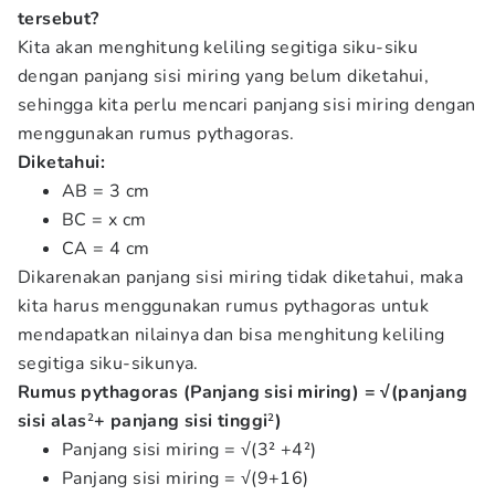
tersebut?
Kita akan menghitung keliling segitiga siku-siku
dengan panjang sisi miring yang belum diketahui,
sehingga kita perlu mencari panjang sisi miring dengan
menggunakan rumus pythagoras.
Diketahui:
AB = 3 cm
BC = x cm
CA = 4 cm
Dikarenakan panjang sisi miring tidak diketahui, maka
kita harus menggunakan rumus pythagoras untuk
mendapatkan nilainya dan bisa menghitung keliling
segitiga siku-sikunya.
Rumus pythagoras (Panjang sisi miring) = √(panjang
sisi alas
²
+ panjang sisi tinggi
²
)
Panjang sisi miring = √(3² +4²)
Panjang sisi miring = √(9+16)