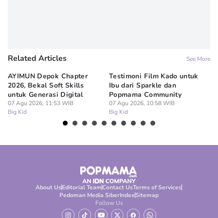
Related Articles
See More
AYIMUN Depok Chapter
Testimoni Film Kado untuk
1
2026, Bekal Soft Skills
Ibu dari Sparkle dan
M
untuk Generasi Digital
Popmama Community
Te
07 Agu 2026, 11:53 WIB
07 Agu 2026, 10:58 WIB
07
Big Kid
Big Kid
Bi
About Us
Editorial Team
Contact Us
Terms of Services
Pedoman Media Siber
Index
Sitemap
Follow Us