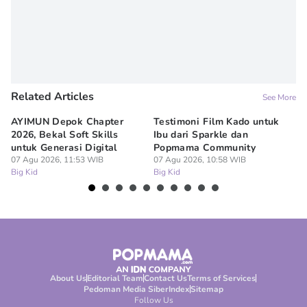
Related Articles
See More
AYIMUN Depok Chapter
Testimoni Film Kado untuk
1
2026, Bekal Soft Skills
Ibu dari Sparkle dan
M
untuk Generasi Digital
Popmama Community
Te
07 Agu 2026, 11:53 WIB
07 Agu 2026, 10:58 WIB
07
Big Kid
Big Kid
Bi
About Us
Editorial Team
Contact Us
Terms of Services
Pedoman Media Siber
Index
Sitemap
Follow Us