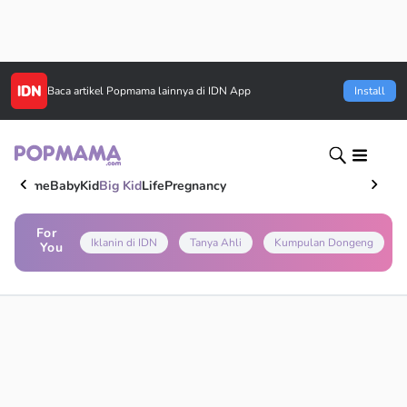
Baca artikel
Popmama
lainnya di IDN App
Install
Home
Baby
Kid
Big Kid
Life
Pregnancy
For
Iklanin di IDN
Tanya Ahli
Kumpulan Dongeng
You