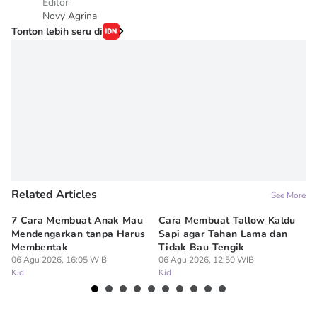
Editor
Novy Agrina
Tonton lebih seru di
Related Articles
See More
7 Cara Membuat Anak Mau
Cara Membuat Tallow Kaldu
Tr
Mendengarkan tanpa Harus
Sapi agar Tahan Lama dan
Ti
Membentak
Tidak Bau Tengik
da
06 Agu 2026, 16:05 WIB
06 Agu 2026, 12:50 WIB
06
Kid
Kid
Ki