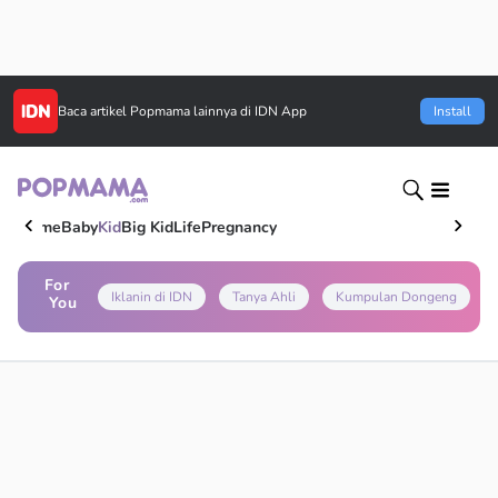
Baca artikel
Popmama
lainnya di IDN App
Install
Home
Baby
Kid
Big Kid
Life
Pregnancy
For
Iklanin di IDN
Tanya Ahli
Kumpulan Dongeng
You