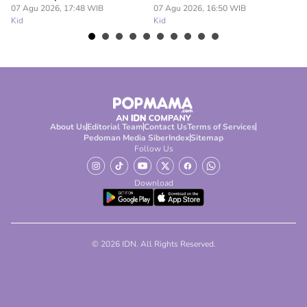
07 Agu 2026, 17:48 WIB
07 Agu 2026, 16:50 WIB
07
Kid
Kid
Ki
About Us
Editorial Team
Contact Us
Terms of Services
Pedoman Media Siber
Index
Sitemap
Follow Us
Download
© 2026 IDN. All Rights Reserved.