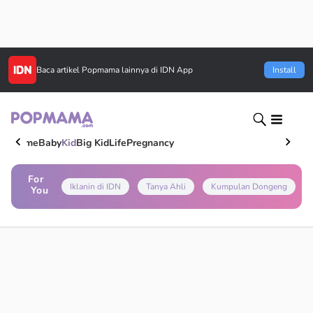
Baca artikel
Popmama
lainnya di IDN App
Install
Home
Baby
Kid
Big Kid
Life
Pregnancy
For
Iklanin di IDN
Tanya Ahli
Kumpulan Dongeng
You