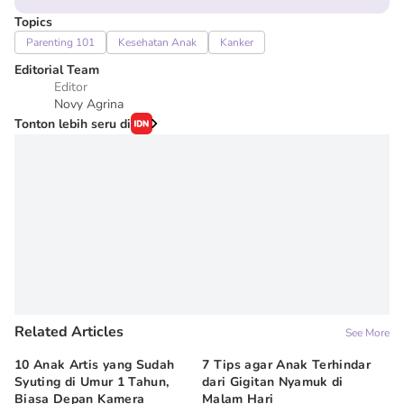
Topics
Parenting 101
Kesehatan Anak
Kanker
Editorial Team
Editor
Novy Agrina
Tonton lebih seru di
Related Articles
See More
10 Anak Artis yang Sudah
7 Tips agar Anak Terhindar
Re
Syuting di Umur 1 Tahun,
dari Gigitan Nyamuk di
H
Biasa Depan Kamera
Malam Hari
Ca