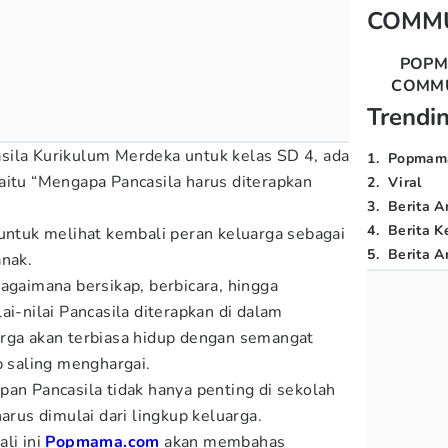
COMM
POP
COMM
Trendi
sila Kurikulum Merdeka untuk kelas SD 4, ada
1
.
Popmam
aitu “Mengapa Pancasila harus diterapkan
2
.
Viral
3
.
Berita A
4
.
Berita K
 untuk melihat kembali peran keluarga sebagai
5
.
Berita Ar
anak.
agaimana bersikap, berbicara, hingga
ai-nilai Pancasila diterapkan di dalam
arga akan terbiasa hidup dengan semangat
p saling menghargai.
pan Pancasila tidak hanya penting di sekolah
harus dimulai dari lingkup keluarga.
li ini
Popmama.com
akan membahas