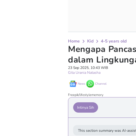
Home
Kid
4-5 years old
Mengapa Pancas
dalam Lingkung
23 Sep 2025, 10:43 WIB
Gita Urania Natasha
News
Channel
Freepik/lifestylememory
Intinya Sih
This section summary was AI-assist