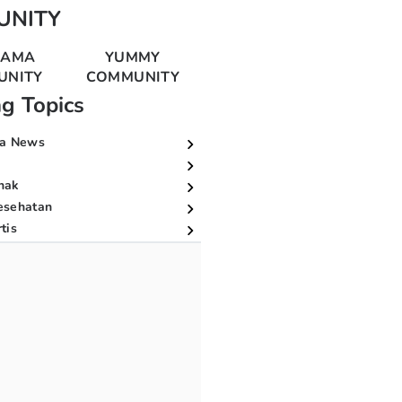
UNITY
MAMA
YUMMY
UNITY
COMMUNITY
ng Topics
a News
nak
esehatan
tis