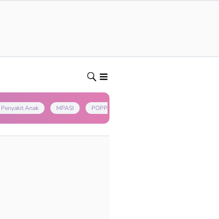
Penyakit Anak
MPASI
POPPAPA