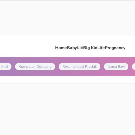
Home
Baby
Kid
Big Kid
Life
Pregnancy
 Ahli
Kumpulan Dongeng
Rekomendasi Produk
Nama Bayi