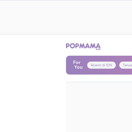
For
Iklanin di IDN
Tanya
You