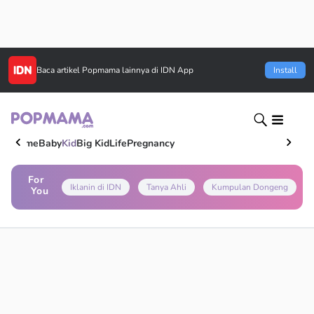
Baca artikel
Popmama
lainnya di IDN App
Install
Home
Baby
Kid
Big Kid
Life
Pregnancy
For
Iklanin di IDN
Tanya Ahli
Kumpulan Dongeng
You