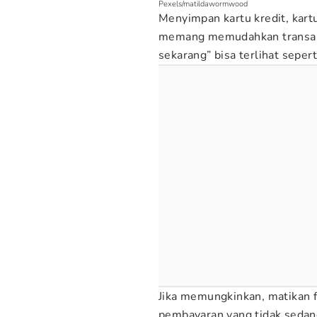
Pexels/matildawormwood
Menyimpan kartu kredit, kart
memang memudahkan transaksi
sekarang” bisa terlihat seper
Jika memungkinkan, matikan 
pembayaran yang tidak sedan