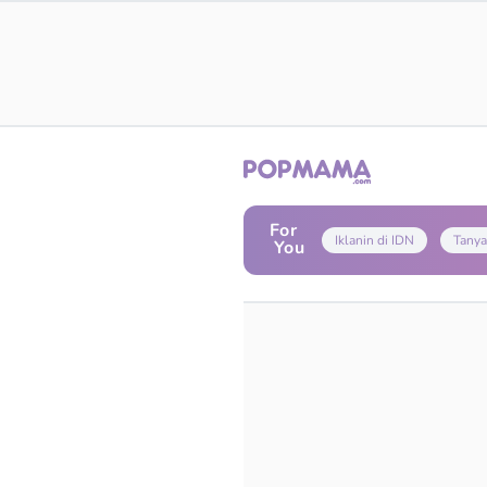
For
Iklanin di IDN
Tanya
You