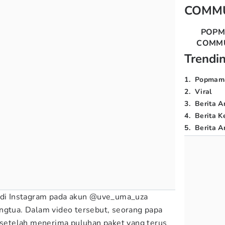
COMM
POP
COMM
Trendi
1
.
Popmam
2
.
Viral
3
.
Berita A
4
.
Berita K
5
.
Berita Ar
o di Instagram pada akun @uve_uma_uza
ngtua. Dalam video tersebut, seorang papa
etelah menerima puluhan paket yang terus