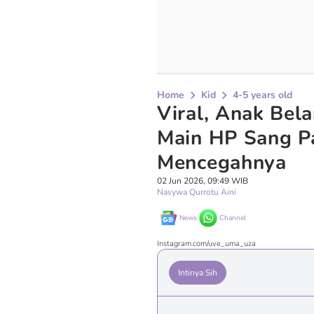
Home
Kid
4-5 years old
Viral, Anak Bela
Main HP Sang Pa
Mencegahnya
02 Jun 2026, 09:49 WIB
Nasywa Qurrotu Aini
News
Channel
Instagram.com/uve_uma_uza
Intinya Sih