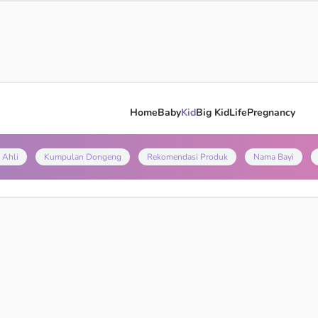
Home
Baby
Kid
Big Kid
Life
Pregnancy
 Ahli
Kumpulan Dongeng
Rekomendasi Produk
Nama Bayi