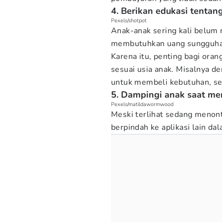
4. Berikan edukasi tentang
Pexels/shotpot
Anak-anak sering kali belum
membutuhkan uang sungguha
Karena itu, penting bagi ora
sesuai usia anak. Misalnya 
untuk membeli kebutuhan, seh
5. Dampingi anak saat m
Pexels/matildawormwood
Meski terlihat sedang menont
berpindah ke aplikasi lain da