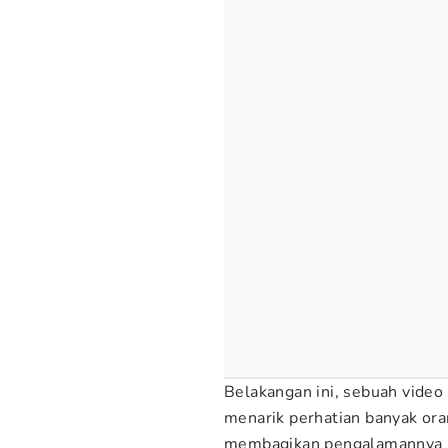
Belakangan ini, sebuah vide
menarik perhatian banyak ora
membagikan pengalamannya s