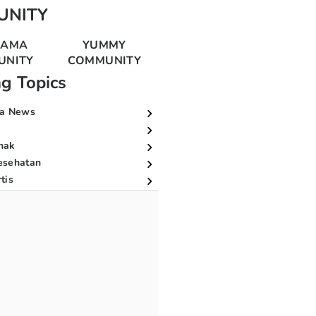
UNITY
MAMA
YUMMY
UNITY
COMMUNITY
ng Topics
a News
nak
esehatan
tis