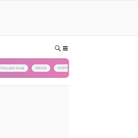
Penyakit Anak
MPASI
POPPAPA