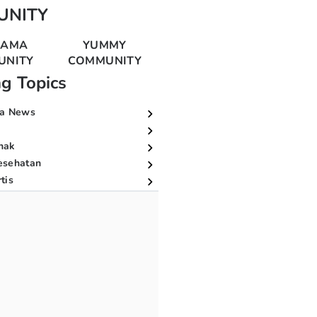
UNITY
MAMA
YUMMY
UNITY
COMMUNITY
ng Topics
a News
nak
esehatan
tis