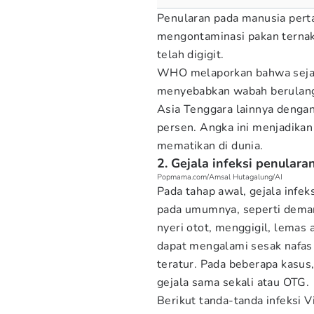
Penularan pada manusia pertam
mengontaminasi pakan ternak, 
telah digigit.
WHO melaporkan bahwa sejak p
menyebabkan wabah berulang 
Asia Tenggara lainnya dengan
persen. Angka ini menjadikan 
mematikan di dunia.
2. Gejala infeksi penulara
Popmama.com/Amsal Hutagalung/AI
Pada tahap awal, gejala infeks
pada umumnya, seperti demam,
nyeri otot, menggigil, lemas 
dapat mengalami sesak nafas 
teratur. Pada beberapa kasus,
gejala sama sekali atau OTG.
Berikut tanda-tanda infeksi V