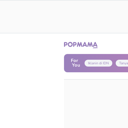
For
Iklanin di IDN
Tanya
You