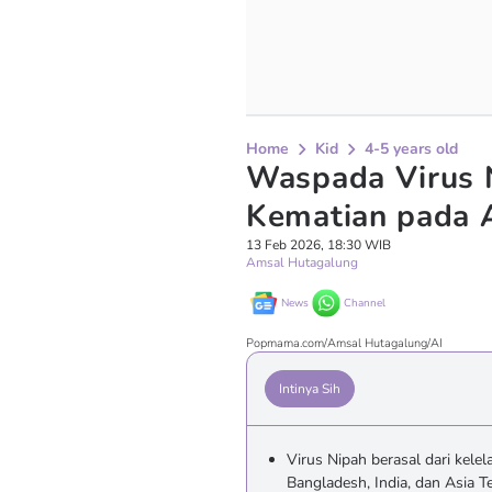
Home
Kid
4-5 years old
Waspada Virus N
Kematian pada 
13 Feb 2026, 18:30 WIB
Amsal Hutagalung
News
Channel
Popmama.com/Amsal Hutagalung/AI
Intinya Sih
Virus Nipah berasal dari kel
Bangladesh, India, dan Asia 