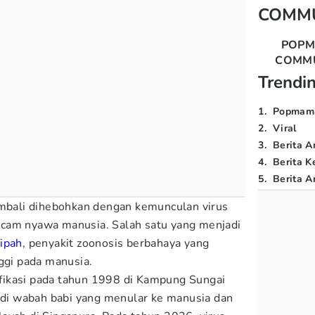
COMM
POP
COMM
Trendi
1
.
Popmam
2
.
Viral
3
.
Berita A
4
.
Berita K
5
.
Berita Ar
embali dihebohkan dengan kemunculan virus
cam nyawa manusia. Salah satu yang menjadi
ipah
, penyakit zoonosis berbahaya yang
nggi pada manusia.
tifikasi pada tahun 1998 di Kampung Sungai
jadi wabah babi yang menular ke manusia dan