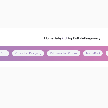
Home
Baby
Kid
Big Kid
Life
Pregnancy
 Ahli
Kumpulan Dongeng
Rekomendasi Produk
Nama Bayi