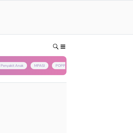
Penyakit Anak
MPASI
POPPAPA