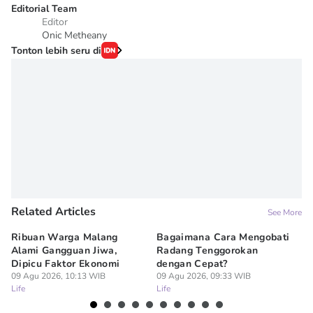
Editorial Team
Editor
Onic Metheany
Tonton lebih seru di
Related Articles
See More
Ribuan Warga Malang
Bagaimana Cara Mengobati
5 
Alami Gangguan Jiwa,
Radang Tenggorokan
Te
Dipicu Faktor Ekonomi
dengan Cepat?
09
Lif
09 Agu 2026, 10:13 WIB
09 Agu 2026, 09:33 WIB
Life
Life