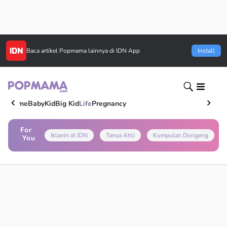
Baca artikel
Popmama
lainnya di IDN App
Install
Home
Baby
Kid
Big Kid
Life
Pregnancy
For
Iklanin di IDN
Tanya Ahli
Kumpulan Dongeng
You