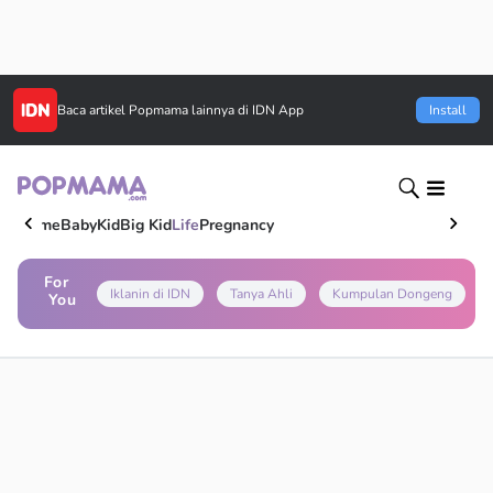
Baca artikel
Popmama
lainnya di IDN App
Install
Home
Baby
Kid
Big Kid
Life
Pregnancy
For
Iklanin di IDN
Tanya Ahli
Kumpulan Dongeng
You