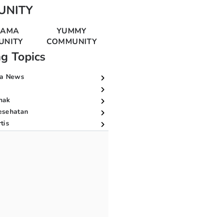
UNITY
MAMA
YUMMY
UNITY
COMMUNITY
ng Topics
a News
nak
esehatan
tis