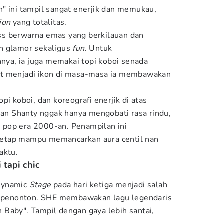
" ini tampil sangat enerjik dan memukau,
ion
yang totalitas.
s berwarna emas yang berkilauan dan
n glamor sekaligus
fun
. Untuk
a, ia juga memakai topi koboi senada
at menjadi ikon di masa-masa ia membawakan
pi koboi, dan koreografi enerjik di atas
n Shanty nggak hanya mengobati rasa rindu,
va pop era 2000-an. Penampilan ini
etap mampu memancarkan aura centil nan
aktu.
 tapi chic
Dynamic
Stage
pada hari ketiga menjadi salah
eh penonton. SHE membawakan lagu legendaris
Baby". Tampil dengan gaya lebih santai,