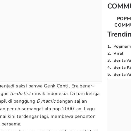
COMM
POP
COMM
Trendi
1
.
Popmam
2
.
Viral
3
.
Berita A
4
.
Berita K
5
.
Berita Ar
njadi saksi bahwa Genk Centil Era benar-
ngan
to-do list
musik Indonesia. Di hari ketiga
mpil di panggung
Dynamic
dengan sajian
, dan penuh semangat ala pop 2000-an. Lagu-
nai kini terdengar lagi, membawa penonton
m bersama.