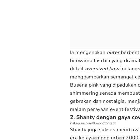
Ia mengenakan
outer
berben
berwarna fuschia yang dramat
detail
oversized bow
ini lan
menggambarkan semangat cent
Busana pink yang dipadukan 
shimmering senada membuat 
gebrakan dan nostalgia, men
malam perayaan event festiva
2. Shanty dengan gaya co
instagram.com/tbmphotograph
Shanty juga sukses membawa
era kejayaan pop urban 2000