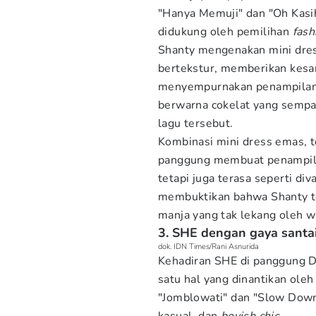
"Hanya Memuji" dan "Oh Kasih
didukung oleh pemilihan
fash
Shanty mengenakan mini dres
bertekstur, memberikan kesa
menyempurnakan penampilanny
berwarna cokelat yang semp
lagu tersebut.
Kombinasi mini dress emas, to
panggung membuat penampila
tetapi juga terasa seperti di
membuktikan bahwa Shanty t
manja yang tak lekang oleh w
3. SHE dengan gaya santai
dok. IDN Times/Rani Asnurida
Kehadiran SHE di panggung 
satu hal yang dinantikan ol
"Jomblowati" dan "Slow Down 