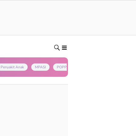
Penyakit Anak
MPASI
POPPAPA