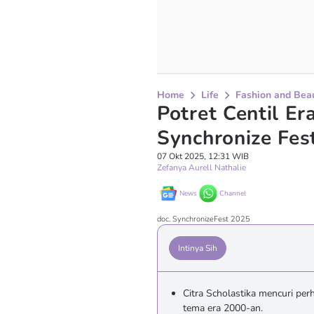
Home
Life
Fashion and Bea
Potret Centil E
Synchronize Fes
07 Okt 2025, 12:31 WIB
Zefanya Aurell Nathalie
News
Channel
doc. SynchronizeFest 2025
Intinya Sih
Citra Scholastika mencuri per
tema era 2000-an.