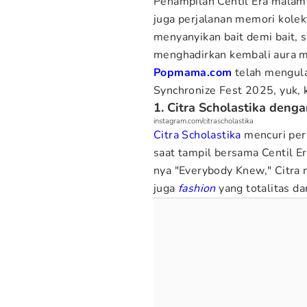
Penampilan Centil Era malam 
juga perjalanan memori kolek
menyanyikan bait demi bait,
menghadirkan kembali aura m
Popmama.com
telah mengula
Synchronize Fest 2025, yuk, k
1. Citra Scholastika deng
instagram.com/citrascholastika
Citra Scholastika
mencuri per
saat tampil bersama Centil E
nya "Everybody Knew," Citra
juga
fashion
yang totalitas da