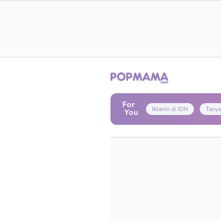
For
Iklanin di IDN
Tanya
You