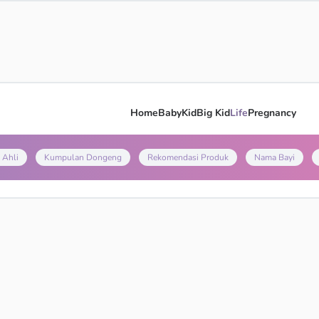
Home
Baby
Kid
Big Kid
Life
Pregnancy
 Ahli
Kumpulan Dongeng
Rekomendasi Produk
Nama Bayi