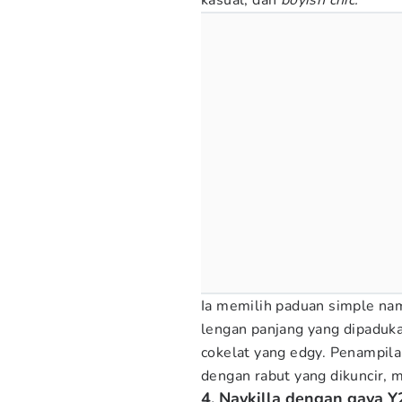
kasual, dan
boyish chic.
Ia memilih paduan simple n
lengan panjang yang dipaduka
cokelat yang edgy. Penampila
dengan rabut yang dikuncir, 
4. Naykilla dengan gaya Y