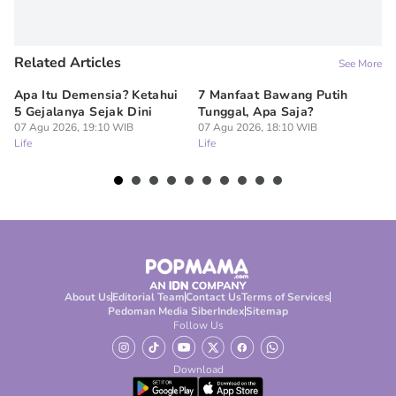
Related Articles
See More
Apa Itu Demensia? Ketahui
7 Manfaat Bawang Putih
7 
5 Gejalanya Sejak Dini
Tunggal, Apa Saja?
al
07 Agu 2026, 19:10 WIB
07 Agu 2026, 18:10 WIB
Ta
Life
Life
07
Lif
About Us
Editorial Team
Contact Us
Terms of Services
Pedoman Media Siber
Index
Sitemap
Follow Us
Download