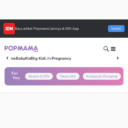
Baca artikel
Popmama
lainnya di IDN App
Install
Home
Baby
Kid
Big Kid
Life
Pregnancy
For
Iklanin di IDN
Tanya Ahli
Kumpulan Dongeng
You