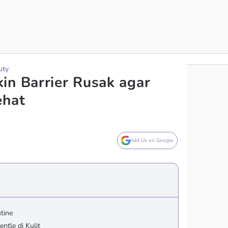
uty
in Barrier Rusak agar
ehat
Add Us on Google
tine
ntle di Kulit