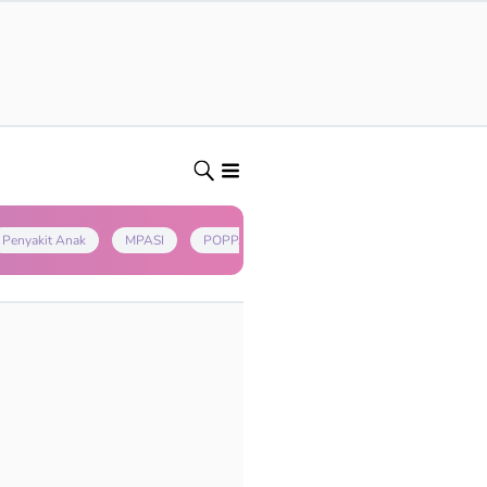
Penyakit Anak
MPASI
POPPAPA