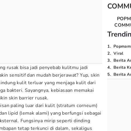
COMM
POP
COMM
Trendi
1
.
Popmam
2
.
Viral
3
.
Berita A
ng rusak bisa jadi penyebab kulitmu jadi
4
.
Berita K
5
.
Berita Ar
kin sensitif dan mudah berjerawat? Yup, skin
indung kulit terluar yang menjaga kulit dari
ngga bakteri. Sayangnya, kebiasaan memakai
kin skin barrier rusak.
pisan paling luar dari kulit (stratum corneum)
t dan lipid (lemak alami) yang berfungsi sebagai
ksternal. Fungsinya mirip seperti dinding
bapan tetap terkunci di dalam, sekaligus