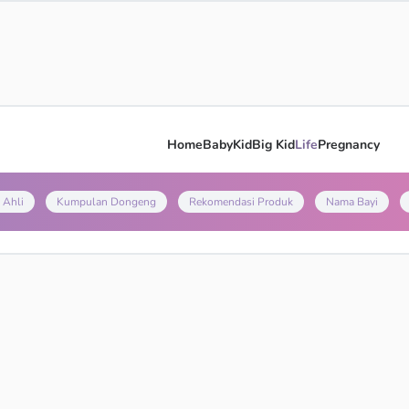
Home
Baby
Kid
Big Kid
Life
Pregnancy
 Ahli
Kumpulan Dongeng
Rekomendasi Produk
Nama Bayi