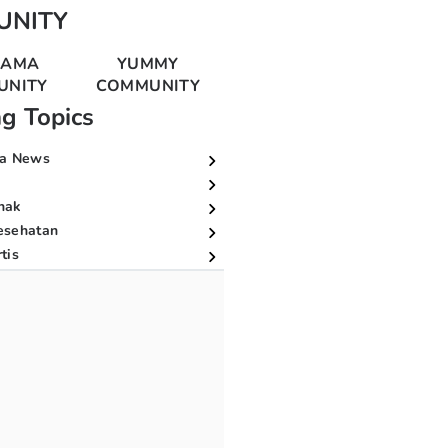
UNITY
MAMA
YUMMY
UNITY
COMMUNITY
ng Topics
a News
nak
esehatan
tis