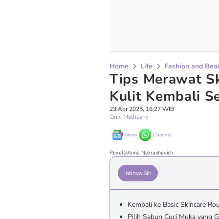
Home
Life
Fashion and Bea
Tips Merawat Sk
Kulit Kembali S
23 Apr 2025, 16:27 WIB
Onic Metheany
News
Channel
Pexels/Anna Nekrashevich
Intinya Sih
Kembali ke Basic Skincare Rou
Pilih Sabun Cuci Muka yang Ge