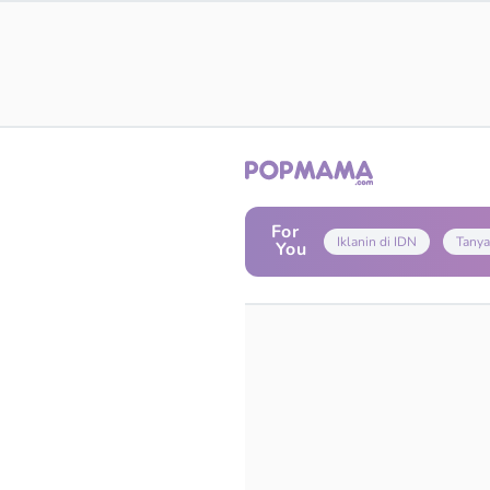
For
Iklanin di IDN
Tanya
You