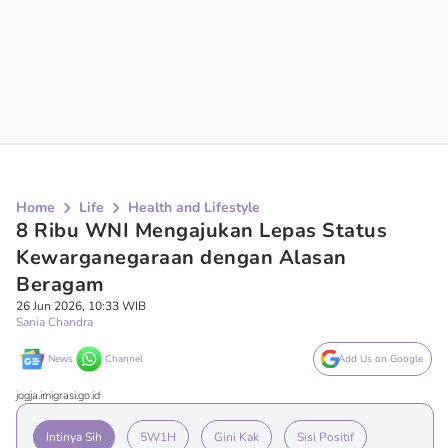
Home
Life
Health and Lifestyle
8 Ribu WNI Mengajukan Lepas Status
Kewarganegaraan dengan Alasan
Beragam
26 Jun 2026, 10:33 WIB
Sania Chandra
News
Channel
Add Us on Google
jogja.imigrasi.go.id
Intinya Sih
5W1H
Gini Kak
Sisi Positif