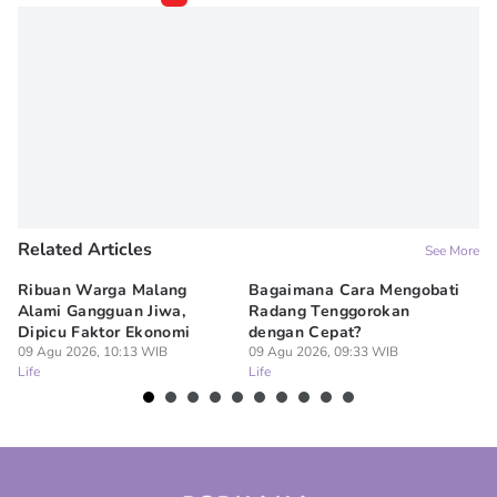
Related Articles
See More
Ribuan Warga Malang
Bagaimana Cara Mengobati
5 
Alami Gangguan Jiwa,
Radang Tenggorokan
Te
Dipicu Faktor Ekonomi
dengan Cepat?
09
Lif
09 Agu 2026, 10:13 WIB
09 Agu 2026, 09:33 WIB
Life
Life