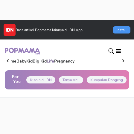
Baca artikel
Popmama
lainnya di IDN App
Install
Home
Baby
Kid
Big Kid
Life
Pregnancy
For
Iklanin di IDN
Tanya Ahli
Kumpulan Dongeng
You