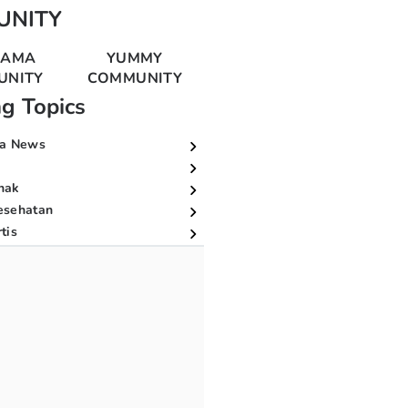
UNITY
MAMA
YUMMY
UNITY
COMMUNITY
ng Topics
a News
nak
esehatan
tis