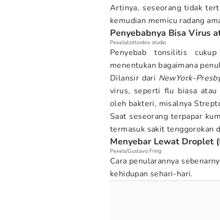
Artinya, seseorang tidak ter
kemudian memicu radang ama
Penyebabnya Bisa Virus at
Pexels/cottonbro studio
Penyebab tonsilitis cuku
menentukan bagaimana penula
Dilansir dari
NewYork-Presby
virus, seperti flu biasa ata
oleh bakteri, misalnya Strep
Saat seseorang terpapar kum
termasuk sakit tenggorokan
Menyebar Lewat Droplet (
Pexels/Gustavo Fring
Cara penularannya sebenarny
kehidupan sehari-hari.