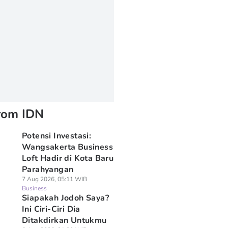
rom IDN
Potensi Investasi:
Wangsakerta Business
Loft Hadir di Kota Baru
Parahyangan
7 Aug 2026, 05:11 WIB
Business
Siapakah Jodoh Saya?
Ini Ciri-Ciri Dia
Ditakdirkan Untukmu