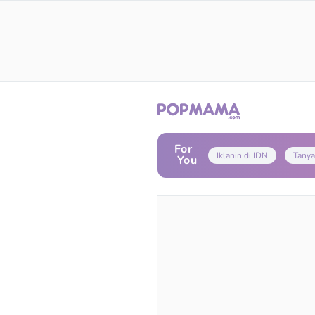
For
Iklanin di IDN
Tanya
You