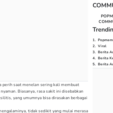
COMM
POP
COMM
Trendi
1
.
Popmam
2
.
Viral
3
.
Berita A
4
.
Berita K
5
.
Berita Ar
a perih saat menelan sering kali membuat
ak nyaman. Biasanya, rasa sakit ini disebabkan
silitis, yang umumnya bisa dirasakan berbagai
mengalaminya, tidak sedikit yang mulai merasa