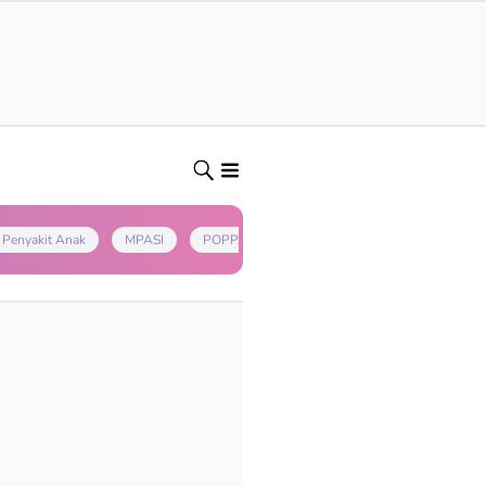
Penyakit Anak
MPASI
POPPAPA