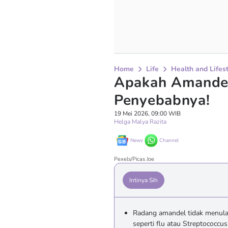
Home
Life
Health and Lifes
Apakah Amandel
Penyebabnya!
19 Mei 2026, 09:00 WIB
Helga Malya Razita
News
Channel
Pexels/Picas Joe
Intinya Sih
Radang amandel tidak menular
seperti flu atau Streptococ