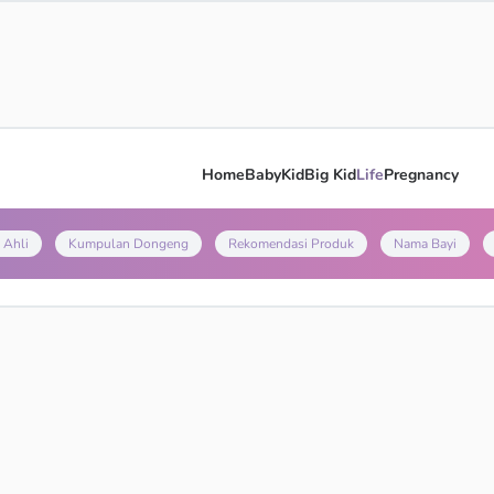
Home
Baby
Kid
Big Kid
Life
Pregnancy
 Ahli
Kumpulan Dongeng
Rekomendasi Produk
Nama Bayi