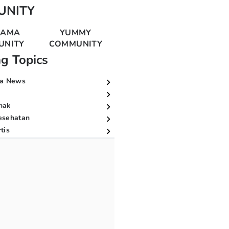
UNITY
MAMA
YUMMY
UNITY
COMMUNITY
ng Topics
a News
nak
esehatan
tis