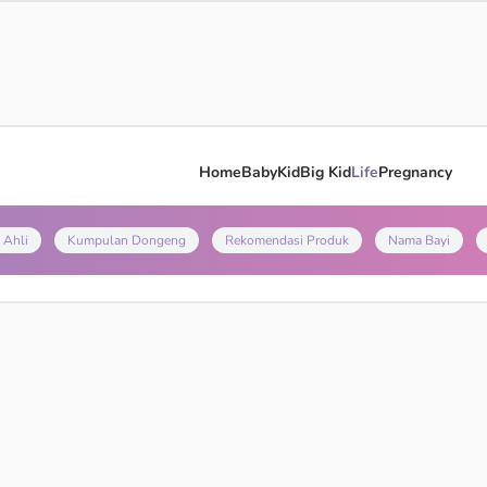
Home
Baby
Kid
Big Kid
Life
Pregnancy
 Ahli
Kumpulan Dongeng
Rekomendasi Produk
Nama Bayi