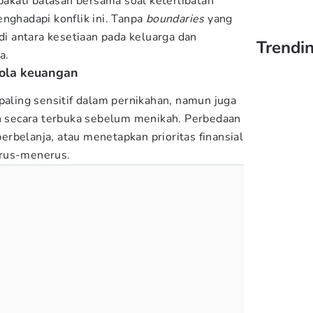
kati batasan bersama soal keterlibatan
enghadapi konflik ini. Tanpa
boundaries
yang
 di antara kesetiaan pada keluarga dan
Trendin
a.
ola keuangan
paling sensitif dalam pernikahan, namun juga
an secara terbuka sebelum menikah. Perbedaan
rbelanja, atau menetapkan prioritas finansial
erus-menerus.