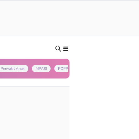
Penyakit Anak
MPASI
POPPAPA