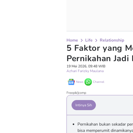
Home
Life
Relationship
5 Faktor yang 
Pernikahan Jadi
19 Mei 2026, 09:48 WIB
Azhari Farizky Maulana
News
Channel
Freepik/jcomp
Intinya Sih
Pernikahan bukan sekadar pera
bisa memperumit dinamikanya