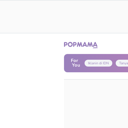
For
Iklanin di IDN
Tanya
You