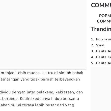
COMM
POP
COMM
Trendi
1
.
Popmam
2
.
Viral
3
.
Berita A
4
.
Berita K
5
.
Berita Ar
menjadi lebih mudah. Justru di sinilah babak
 tantangan yang tidak pernah terbayangkan
dividu dengan latar belakang, kebiasaan, dan
t berbeda. Ketika keduanya hidup bersama
rlahan mulai terasa lebih besar dari yang