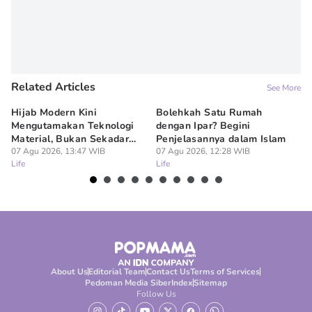
Related Articles
See More
Hijab Modern Kini
Bolehkah Satu Rumah
3
Mengutamakan Teknologi
dengan Ipar? Begini
17
Material, Bukan Sekadar
Penjelasannya dalam Islam
07
Lif
Model
07 Agu 2026, 13:47 WIB
07 Agu 2026, 12:28 WIB
Life
Life
About Us
Editorial Team
Contact Us
Terms of Services
Pedoman Media Siber
Index
Sitemap
Follow Us