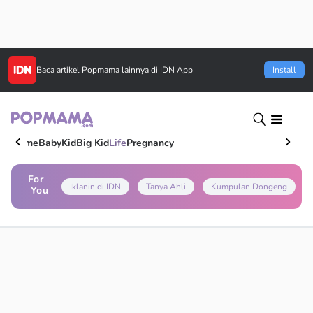
Baca artikel
Popmama
lainnya di IDN App
Install
Home
Baby
Kid
Big Kid
Life
Pregnancy
For
Iklanin di IDN
Tanya Ahli
Kumpulan Dongeng
You