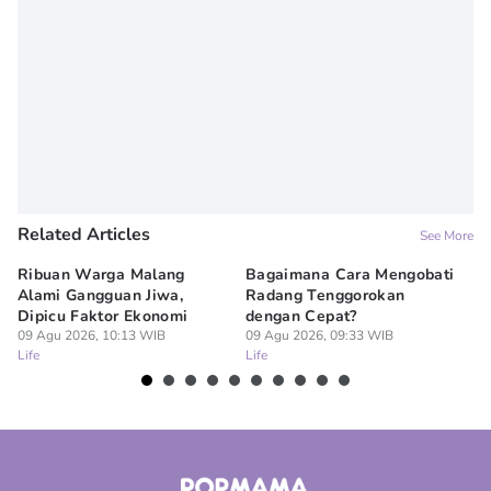
Editor
Denisa Permataningtias
Related Articles
See More
Ribuan Warga Malang
Bagaimana Cara Mengobati
5 
Alami Gangguan Jiwa,
Radang Tenggorokan
Te
Dipicu Faktor Ekonomi
dengan Cepat?
09
Lif
09 Agu 2026, 10:13 WIB
09 Agu 2026, 09:33 WIB
Life
Life