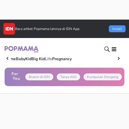
Baca artikel
Popmama
lainnya di IDN App
Install
Home
Baby
Kid
Big Kid
Life
Pregnancy
For
Iklanin di IDN
Tanya Ahli
Kumpulan Dongeng
You