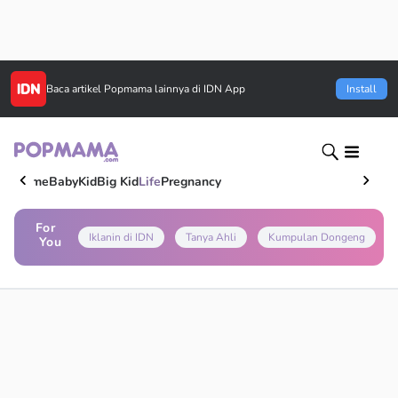
Baca artikel
Popmama
lainnya di IDN App
Install
Home
Baby
Kid
Big Kid
Life
Pregnancy
For
Iklanin di IDN
Tanya Ahli
Kumpulan Dongeng
You