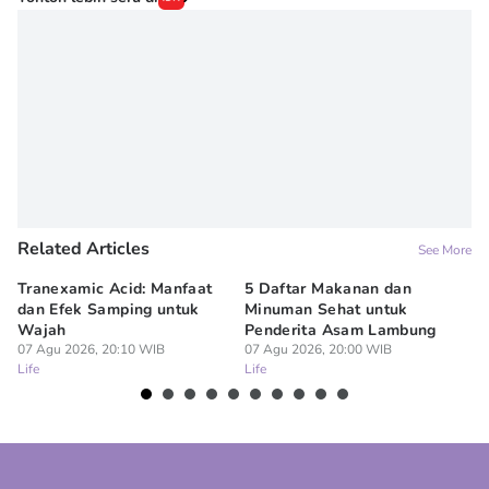
Irma ediarti mardiyah
Editor
Denisa Permataningtias
Related Articles
See More
Tranexamic Acid: Manfaat
5 Daftar Makanan dan
Ap
dan Efek Samping untuk
Minuman Sehat untuk
5 
Wajah
Penderita Asam Lambung
07
Lif
07 Agu 2026, 20:10 WIB
07 Agu 2026, 20:00 WIB
Life
Life