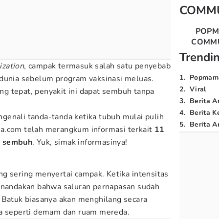
COMM
POP
COMM
Trendi
ization
, campak termasuk salah satu penyebab
1
.
Popmam
 dunia sebelum program vaksinasi meluas.
2
.
Viral
g tepat, penyakit ini dapat sembuh tanpa
3
.
Berita A
4
.
Berita K
enali tanda-tanda ketika tubuh mulai pulih
5
.
Berita Ar
a.com telah merangkum informasi terkait
11
n sembuh
. Yuk, simak informasinya!
g sering menyertai campak. Ketika intensitas
menandakan bahwa saluran pernapasan sudah
us. Batuk biasanya akan menghilang secara
ma seperti demam dan ruam mereda.