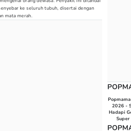
engenai orang dewasa. Penyakit ini ditandai
enyebar ke seluruh tubuh, disertai dengan
dan mata merah.
POPM
Popmama 
2026 - S
Hadapi G
Super 
POPM