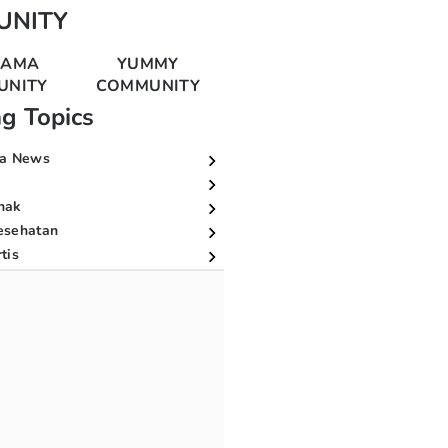
UNITY
MAMA
YUMMY
UNITY
COMMUNITY
ng Topics
a News
nak
esehatan
tis