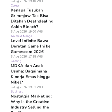
6 Aug 2026, 19:40 WIB
Career
Kenapa Tusukan
Grimmjow Tak Bisa
Ditahan Deathdealing
Askin Bleach?
6 Aug 2026, 19:00 WIB
Anime & Manga
Level Infinite Bawa
Deretan Game Ini ke
Gamescom 2026
6 Aug 2026, 17:15 WIB
Gaming
MDKA dan Anak
Usaha: Bagaimana
Kinerja Emas hingga
Nikel?
6 Aug 2026, 19:31 WIB
Business
Nostalgia Marketing:
Why Is the Creative
Industry Selling the