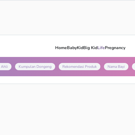
Home
Baby
Kid
Big Kid
Life
Pregnancy
 Ahli
Kumpulan Dongeng
Rekomendasi Produk
Nama Bayi