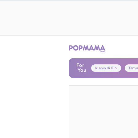
For
Iklanin di IDN
Tanya
You