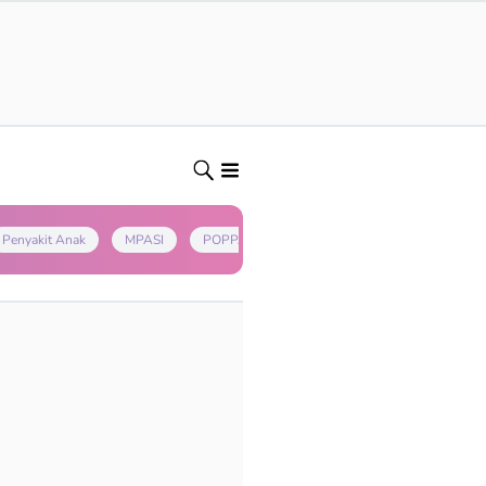
Penyakit Anak
MPASI
POPPAPA