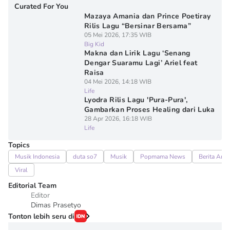
Curated For You
Mazaya Amania dan Prince Poetiray
Rilis Lagu “Bersinar Bersama”
05 Mei 2026, 17:35 WIB
Big Kid
Makna dan Lirik Lagu ‘Senang
Dengar Suaramu Lagi’ Ariel feat
Raisa
04 Mei 2026, 14:18 WIB
Life
Lyodra Rilis Lagu 'Pura-Pura',
Gambarkan Proses Healing dari Luka
28 Apr 2026, 16:18 WIB
Life
Topics
Musik Indonesia
duta so7
Musik
Popmama News
Berita Artis
Viral
Editorial Team
Editor
Dimas Prasetyo
Tonton lebih seru di