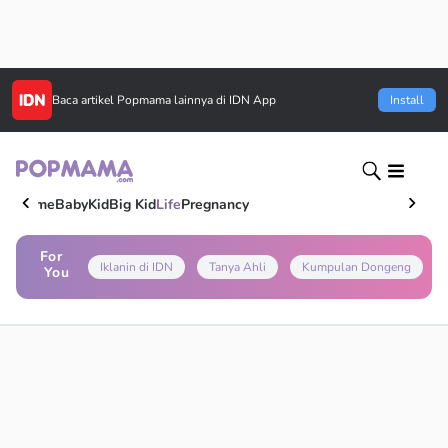
Baca artikel
Popmama
lainnya di IDN App
Install
Home
Baby
Kid
Big Kid
Life
Pregnancy
For
Iklanin di IDN
Tanya Ahli
Kumpulan Dongeng
You