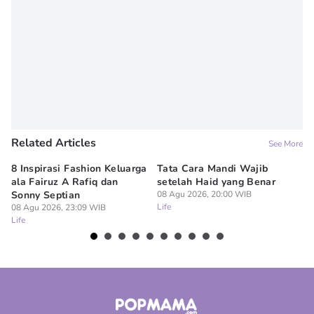
Related Articles
See More
8 Inspirasi Fashion Keluarga
Tata Cara Mandi Wajib
5 
ala Fairuz A Rafiq dan
setelah Haid yang Benar
Le
Sonny Septian
08 Agu 2026, 20:00 WIB
s
Life
08 Agu 2026, 23:09 WIB
08
Life
Lif