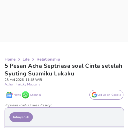
Home
Life
Relationship
5 Pesan Acha Septriasa soal Cinta setelah
Syuting Suamiku Lukaku
28 Mei 2026, 11:48 WIB
Azhari Farizky Maulana
News
Channel
Add Us on Google
Popmama.com/FX Dimas Prasetyo
Intinya Sih