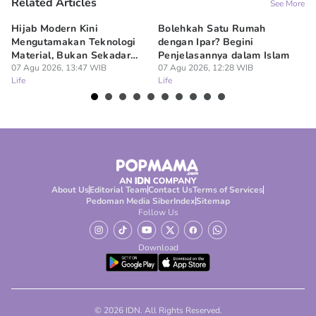
Related Articles
See More
Hijab Modern Kini
Bolehkah Satu Rumah
3
Mengutamakan Teknologi
dengan Ipar? Begini
17
Material, Bukan Sekadar
Penjelasannya dalam Islam
07
Lif
Model
07 Agu 2026, 13:47 WIB
07 Agu 2026, 12:28 WIB
Life
Life
About Us
Editorial Team
Contact Us
Terms of Services
Pedoman Media Siber
Index
Sitemap
Follow Us
Download
© 2026 IDN. All Rights Reserved.