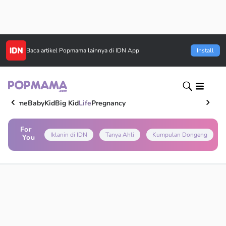
Baca artikel
Popmama
lainnya di IDN App
Install
Home
Baby
Kid
Big Kid
Life
Pregnancy
For
Iklanin di IDN
Tanya Ahli
Kumpulan Dongeng
You