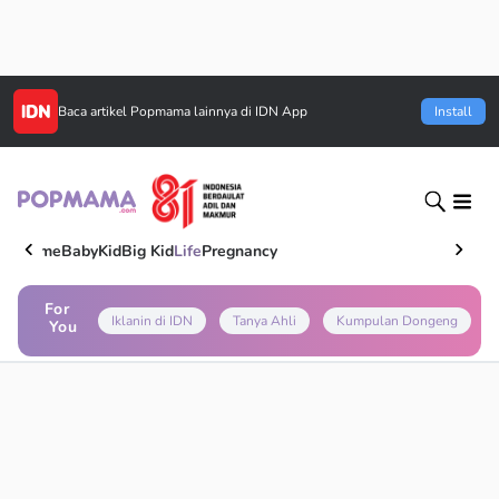
Baca artikel
Popmama
lainnya di IDN App
Install
Home
Baby
Kid
Big Kid
Life
Pregnancy
For
Iklanin di IDN
Tanya Ahli
Kumpulan Dongeng
You