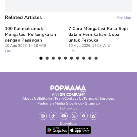
Related Articles
See More
100 Kalimat untuk
7 Cara Mengatasi Rasa Sepi
7 
Mengatasi Pertengkaran
dalam Pernikahan, Coba
ya
dengan Pasangan
untuk Terbuka
Ke
10 Agu 2026, 14:18 WIB
10 Agu 2026, 14:08 WIB
10
Life
Life
Lif
About Us
Editorial Team
Contact Us
Terms of Services
Pedoman Media Siber
Index
Sitemap
Follow Us
Download