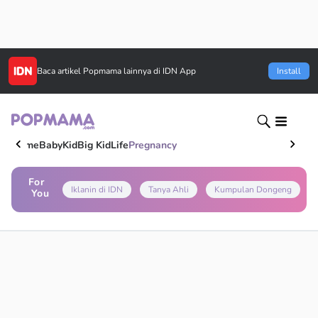
Baca artikel
Popmama
lainnya di IDN App
Install
Home
Baby
Kid
Big Kid
Life
Pregnancy
For
Iklanin di IDN
Tanya Ahli
Kumpulan Dongeng
You