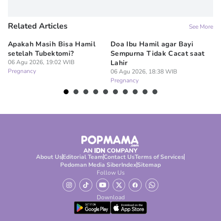
Related Articles
See More
Apakah Masih Bisa Hamil
Doa Ibu Hamil agar Bayi
Te
setelah Tubektomi?
Sempurna Tidak Cacat saat
Se
06 Agu 2026, 19:02 WIB
Lahir
06
Pregnancy
Pr
06 Agu 2026, 18:38 WIB
Pregnancy
About Us
Editorial Team
Contact Us
Terms of Services
Pedoman Media Siber
Index
Sitemap
Follow Us
Download