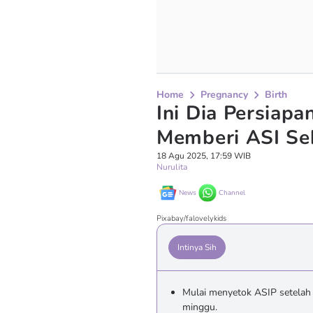
Home
Pregnancy
Birth
Ini Dia Persiapa
Memberi ASI Se
18 Agu 2025, 17:59 WIB
Nurulita
News
Channel
Pixabay/falovelykids
Intinya Sih
Mulai menyetok ASIP setelah 
minggu.