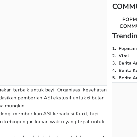
COMM
POP
COMM
Trendi
1
.
Popmam
2
.
Viral
3
.
Berita A
4
.
Berita K
5
.
Berita Ar
makan terbaik untuk bayi. Organisasi kesehatan
sikan pemberian ASI ekslusif untuk 6 bulan
ma mungkin.
dong, memberikan ASI kepada si Kecil, tapi
n kebingungan kapan waktu yang tepat untuk