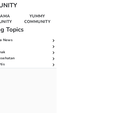
UNITY
MAMA
YUMMY
UNITY
COMMUNITY
ng Topics
a News
nak
esehatan
tis