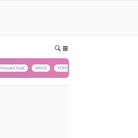
Penyakit Anak
MPASI
POPPAPA