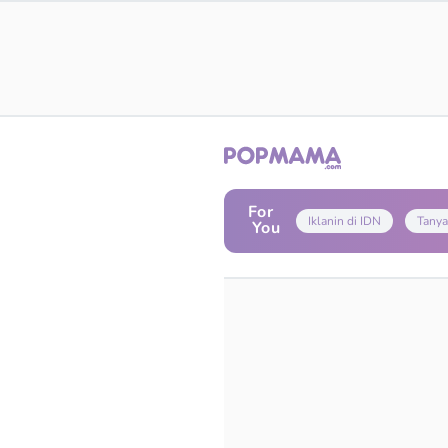
For
Iklanin di IDN
Tanya
You