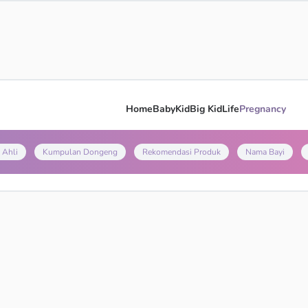
Home
Baby
Kid
Big Kid
Life
Pregnancy
 Ahli
Kumpulan Dongeng
Rekomendasi Produk
Nama Bayi