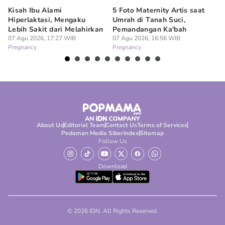
Kisah Ibu Alami
5 Foto Maternity Artis saat
Ir
Hiperlaktasi, Mengaku
Umrah di Tanah Suci,
Pe
Lebih Sakit dari Melahirkan
Pemandangan Ka'bah
de
07 Agu 2026, 17:27 WIB
07 Agu 2026, 16:56 WIB
07
Pregnancy
Pregnancy
Pr
About Us
Editorial Team
Contact Us
Terms of Services
Pedoman Media Siber
Index
Sitemap
Follow Us
Download
© 2026 IDN. All Rights Reserved.