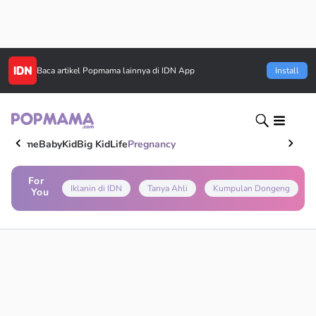
Baca artikel
Popmama
lainnya di IDN App
Install
Home
Baby
Kid
Big Kid
Life
Pregnancy
For
Iklanin di IDN
Tanya Ahli
Kumpulan Dongeng
You