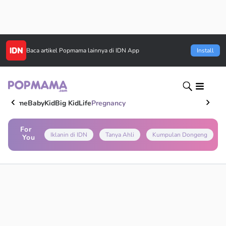
Baca artikel
Popmama
lainnya di IDN App
Install
Home
Baby
Kid
Big Kid
Life
Pregnancy
For
Iklanin di IDN
Tanya Ahli
Kumpulan Dongeng
You