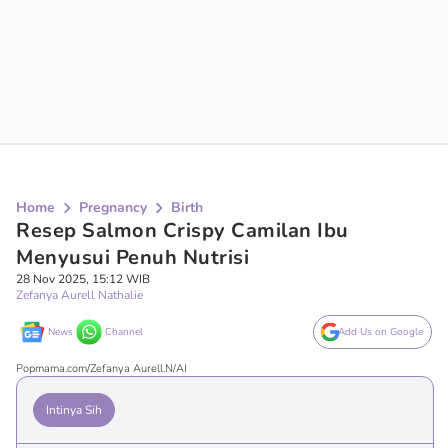
Home
Pregnancy
Birth
Resep Salmon Crispy Camilan Ibu
Menyusui Penuh Nutrisi
28 Nov 2025, 15:12 WIB
Zefanya Aurell Nathalie
News
Channel
Add Us on Google
Popmama.com/Zefanya Aurell.N/AI
Intinya Sih