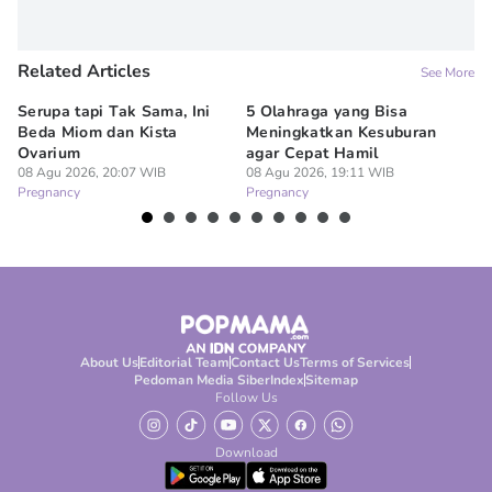
Related Articles
See More
Serupa tapi Tak Sama, Ini
5 Olahraga yang Bisa
6
Beda Miom dan Kista
Meningkatkan Kesuburan
Vi
Ovarium
agar Cepat Hamil
M
08 Agu 2026, 20:07 WIB
08 Agu 2026, 19:11 WIB
08
Pregnancy
Pregnancy
Pr
About Us
Editorial Team
Contact Us
Terms of Services
Pedoman Media Siber
Index
Sitemap
Follow Us
Download