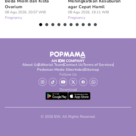
Beda Miom dan Kista
Meningkatkan Kesuburan
Vi
Ovarium
agar Cepat Hamil
M
08 Agu 2026, 20:07 WIB
08 Agu 2026, 19:11 WIB
08
Pregnancy
Pregnancy
Pr
About Us
Editorial Team
Contact Us
Terms of Services
Pedoman Media Siber
Index
Sitemap
Follow Us
Download
© 2026 IDN. All Rights Reserved.