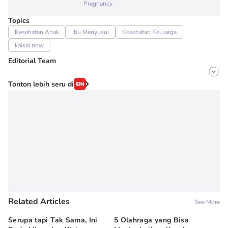
Pregnancy
Topics
Kesehatan Anak
Ibu Menyusui
Kesehatan Keluarga
kaikai now
Editorial Team
Editor
Tonton lebih seru di
Onic Metheany
Editor
Irma ediarti mardiyah
Related Articles
See More
Serupa tapi Tak Sama, Ini
5 Olahraga yang Bisa
6