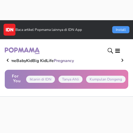
Baca artikel
Popmama
lainnya di IDN App
Install
Home
Baby
Kid
Big Kid
Life
Pregnancy
For
Iklanin di IDN
Tanya Ahli
Kumpulan Dongeng
You