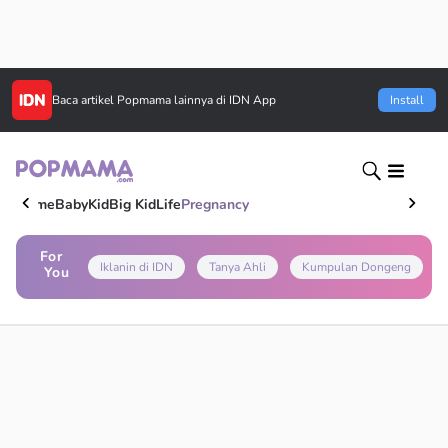
Baca artikel
Popmama
lainnya di IDN App
Install
Home
Baby
Kid
Big Kid
Life
Pregnancy
For
Iklanin di IDN
Tanya Ahli
Kumpulan Dongeng
You