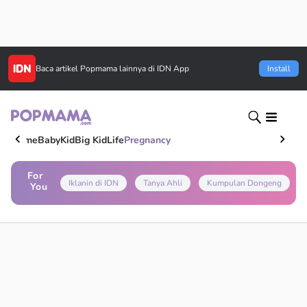
Baca artikel
Popmama
lainnya di IDN App
Install
Home
Baby
Kid
Big Kid
Life
Pregnancy
For
Iklanin di IDN
Tanya Ahli
Kumpulan Dongeng
You