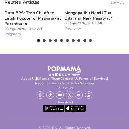
Related Articles
See More
Data BPS: Tren Childfree
Mengapa Ibu Hamil Tua
Je
Lebih Populer di Masyarakat
Dilarang Naik Pesawat?
Di
Perkotaaan
06 Agu 2026, 09:18 WIB
Bu
Pregnancy
06 Agu 2026, 10:40 WIB
06
Pregnancy
Pr
About Us
Editorial Team
Contact Us
Terms of Services
Pedoman Media Siber
Index
Sitemap
Follow Us
Download
© 2026 IDN. All Rights Reserved.