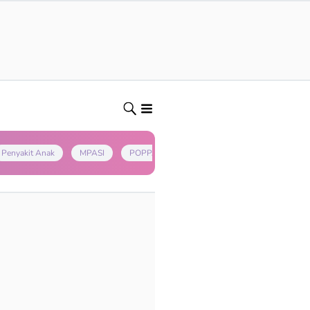
Penyakit Anak
MPASI
POPPAPA