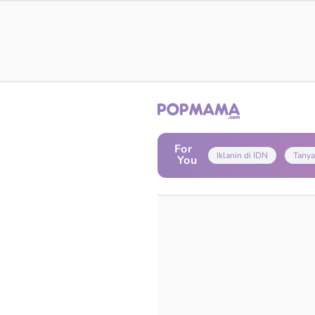
For
Iklanin di IDN
Tanya
You