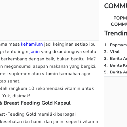
COMM
POP
COMM
Trendi
lama masa
kehamilan
jadi keinginan setiap ibu
1
.
Popmam
uga tentu ingin
janin
yang dikandungnya selalu
2
.
Viral
n berkembang dengan baik, bukan begitu, Ma?
3
.
Berita A
4
.
Berita K
dan megonsumsi asupan makanan yang bergizi,
5
.
Berita Ar
umsi suplemen atau vitamin tambahan agar
etap sehat.
lah rangkum 10 rekomendasi vitamin untuk
. Yuk, disimak!
& Breast Feeding Gold Kapsul
st-Feeding Gold memiliki berbagai
esehatan ibu hamil dan janin, seperti vitamin