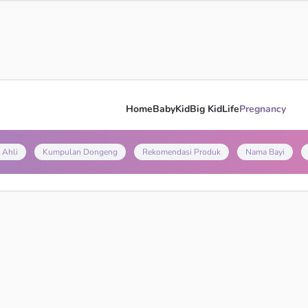
Home
Baby
Kid
Big Kid
Life
Pregnancy
 Ahli
Kumpulan Dongeng
Rekomendasi Produk
Nama Bayi