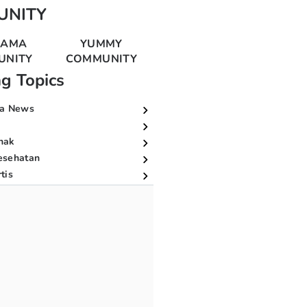
UNITY
MAMA
YUMMY
UNITY
COMMUNITY
ng Topics
a News
nak
esehatan
tis