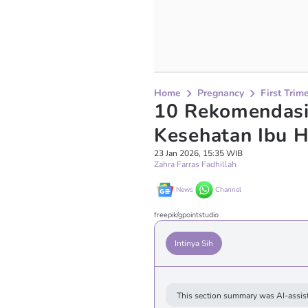
Home
Pregnancy
First Trim
10 Rekomendasi
Kesehatan Ibu H
23 Jan 2026, 15:35 WIB
Zahra Farras Fadhillah
News
Channel
freepik/gpointstudio
Intinya Sih
This section summary was AI-assist