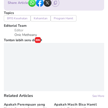
Share Article
Topics
BPJS Kesehatan
Kehamilan
Program Hamil
Editorial Team
Editor
Onic Metheany
Tonton lebih seru di
Related Articles
See More
Apakah Perempuan yang
Apakah Masih Bisa Hamil
Do