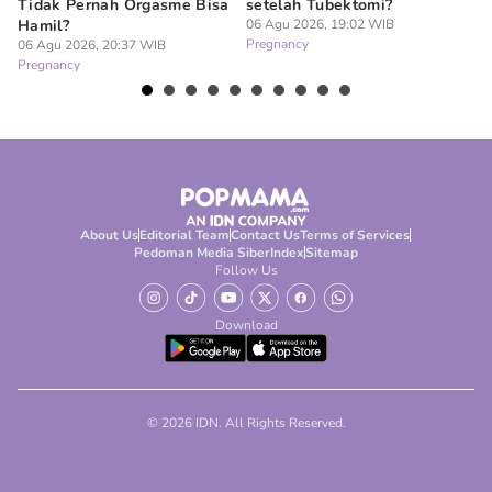
Tidak Pernah Orgasme Bisa
setelah Tubektomi?
Se
Hamil?
06 Agu 2026, 19:02 WIB
La
Pregnancy
06 Agu 2026, 20:37 WIB
06
Pregnancy
Pr
About Us
Editorial Team
Contact Us
Terms of Services
Pedoman Media Siber
Index
Sitemap
Follow Us
Download
© 2026 IDN. All Rights Reserved.