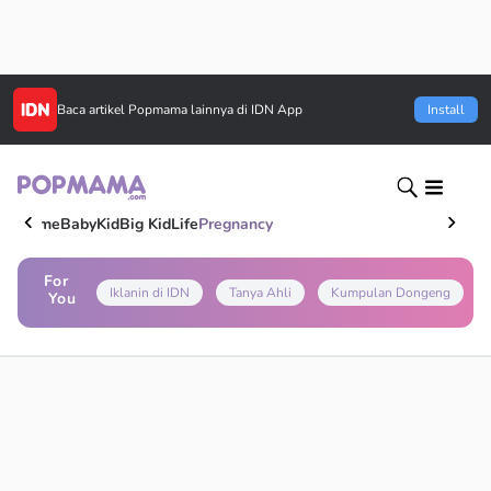
Baca artikel
Popmama
lainnya di IDN App
Install
Home
Baby
Kid
Big Kid
Life
Pregnancy
For
Iklanin di IDN
Tanya Ahli
Kumpulan Dongeng
You